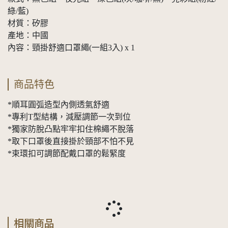
綠/藍)
材質：矽膠
產地：中國
內容：頸掛舒適口罩繩(一組3入) x 1
商品特色
*順耳圓弧造型內側透氣舒適
*專利T型結構，減壓調節一次到位
*獨家防脫凸點牢牢扣住棉繩不脫落
*取下口罩後直接掛於頸部不怕不見
*束環扣可調節配戴口罩的鬆緊度
相關商品