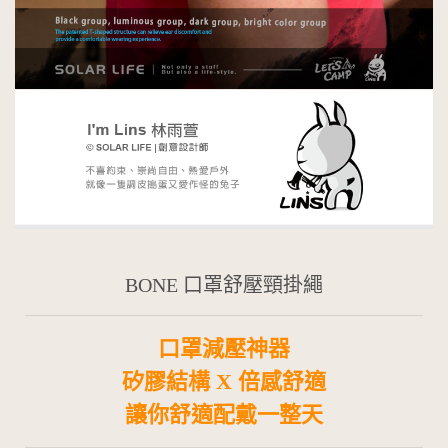
BONE 口罩舒壓頸掛繩
口罩減壓神器
矽膠結構 X 倍感舒適
讓你舒適配戴一整天