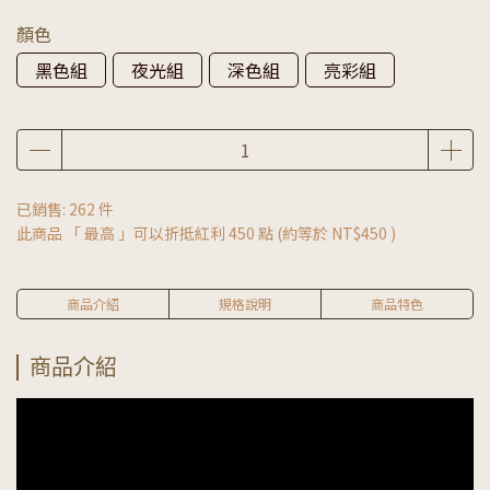
顏色
黑色組
夜光組
深色組
亮彩組
已銷售: 262 件
此商品 「 最高 」可以折抵紅利
450
點 (約等於
NT$450
)
商品介紹
規格說明
商品特色
商品介紹