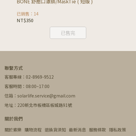
BONE 舒壓口罩綁/MaskTie ( 短版 )
B
已銷售：14
已
NT$350
NT
已售完
聯繫方式
客服專線：02-8969-9512
客服時間：08:00~17:00
信箱：solarlife.service@gmail.com
地址：220新北市板橋區板城路91號
關於我們
關於索樂
購物流程
退換貨須知
最新消息
服務條款
隱私政策