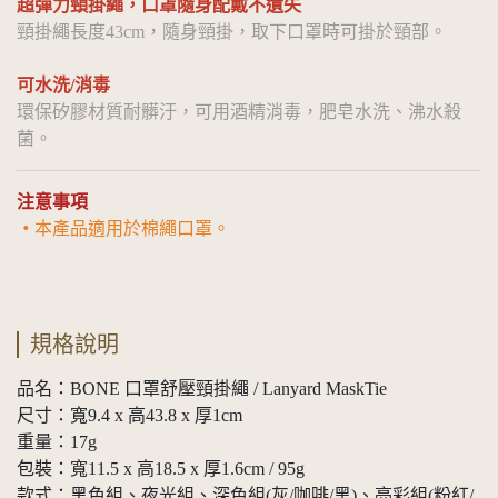
超彈力頸掛繩，口罩隨身配戴不遺失
頸掛繩長度43cm，隨身頸掛，取下口罩時可掛於頸部。
可水洗/消毒
環保矽膠材質耐髒汙，可用酒精消毒，肥皂水洗、沸水殺
菌。
注意事項
・
本產品適用於棉繩口罩。
規格說明
品名：BONE 口罩舒壓頸掛繩 / Lanyard MaskTie
尺寸：寬9.4 x 高43.8 x 厚1cm
重量：17g
包裝：寬11.5 x 高18.5 x 厚1.6cm / 95g
款式：黑色組、夜光組、深色組(灰/咖啡/黑)、亮彩組(粉紅/