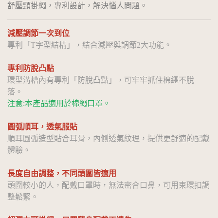
舒壓頸掛繩，專利設計，解決惱人問題。
減壓調節一次到位
專利「T字型結構」，結合減壓與調節2大功能。
專利防脫凸點
環型溝槽內有專利「防脫凸點」，可牢牢抓住棉繩不脫
落。
注意:本產品適用於棉繩口罩。
圓弧順耳，透氣服貼
順耳圓弧造型貼合耳骨，內側透氣紋理，提供更舒適的配戴
體驗。
長度自由調整，不同頭圍皆適用
頭圍較小的人，配戴口罩時，無法密合口鼻，可用束環扣調
整鬆緊。