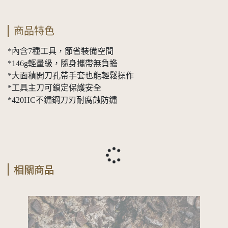
商品特色
*內含7種工具，節省裝備空間
*146g輕量級，隨身攜帶無負擔
*大面積開刀孔帶手套也能輕鬆操作
*工具主刀可鎖定保護安全
*420HC不鏽鋼刀刃耐腐蝕防鏽
相關商品