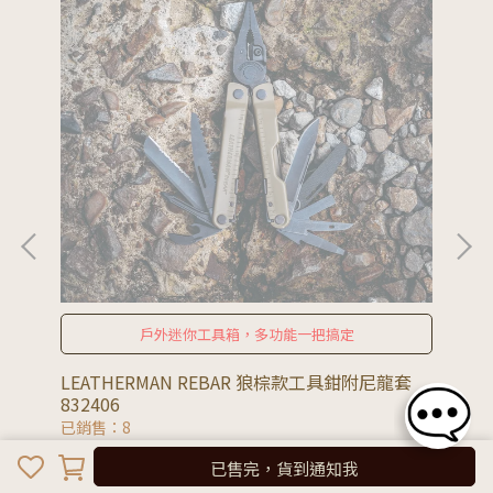
戶外迷你工具箱，多功能一把搞定
LEATHERMAN REBAR 狼棕款工具鉗附尼龍套
LE
832406
刃折
已銷售：8
已
NT$3,310
NT
已售完，貨到通知我