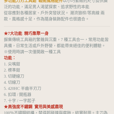
多功能刀刃工具鉗 戰術風格配件
以小巧緊緻的尺寸提供廣
泛的功能，滿足男人渴望探索、追求野性的本能
從容應對各種居家、戶外突發狀況。 潮流狼棕/等高線 兩
款，風格感十足，作為隨身裝飾配件也很適合。
★7大功能 精巧集聚一身
摒棄傳統工具箱的繁雜與沉重，7 種工具合一，常用功能皆
具備，日常生活或戶外野營，都能帶來絕佳的便利體驗。
※使用時請一次僅開啟一種工具
功能：
1. 尖嘴鉗
2. 標準鉗
3. 切硬線刀
4. 切線刀
5. 420HC 半齒半刃刀
6. 扣環 / 開瓶器
7. 十字 / 一字起子
★高強度不鏽鋼 實用與美感盡現
100％不鏽鋼結構，禁得起碰撞與腐蝕，結實耐用。主刀為