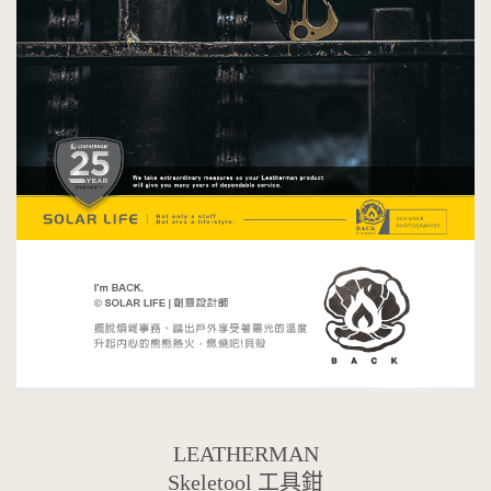
LEATHERMAN
Skeletool 工具鉗