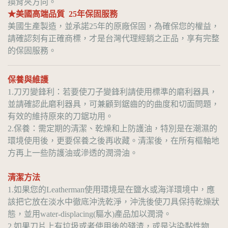
換背夾方向。
★美國高端品質 25年保固服務
美國生產製造，並承諾25年的原廠保固，為確保您的權益，
請確認刻有正確商標，才是台灣代理經銷之正品，享有完整
的保固服務。
保養與維護
1.刀刃變鋒利：若要使刀子變鋒利請使用標準的磨利器具，
並請確認此磨利器具，可兼顧到鋸齒的的曲度和切面問題，
有效的維持原來的刀鋸功用。
2.保養：需定期的清潔、乾燥和上防護油，特別是在潮濕的
環境使用後，更要保養之後再收藏。清潔後，在所有樞軸地
方再上一些防護油或滲透的潤滑油。
清潔方法
1.如果您的Leatherman使用環境是在鹽水或海洋環境中，應
該把它放在淡水中徹底沖洗乾淨，沖洗後使刀具保持乾燥狀
態，並用water-displacing(驅水)產品加以潤滑。
2.如果刀片上有垃圾或者使用後的殘渣，或是沾染黏性物