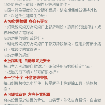
420HC高碳不鏽鋼，韌性及鋒利度絕佳。
※因材質為硬度高的含碳不鏽鋼，請定期保養並保持其乾
燥，以避免生鏽產生色斑。
★切軟/硬線鉗 各自有專攻
．細電線切線刀為切線口上部鋒利段，適用於剪斷銅絲，或
較細較軟之電線等。
※請勿用於鐵釘或鋼釘。
．粗電線切線刀為切線口下部刀鋒較頓段，適用於剪斷小鐵
釘，或較硬的電線等。
※請勿用於鋼釘
★扳起即用 自動鎖定更安全
拉出主刀開啟即自動鎖定，確保使用時始終穩定牢靠。
．按壓刀刃下端，即可解鎖收折。
★一字/十字 任意迅速替換
抽出側邊替換之小配件，按壓起子卡榫卸除工具，快速替
換。
★可卸式背夾 左右任意配置
背夾設置便於掛置於背包、口袋等，能依自身習慣，自由變