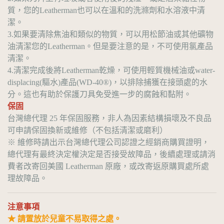
質，您的Leatherman也可以在溫和的洗滌劑和水溶液中清
潔。
3.如果要清除焦油和類似的物質，可以用松節油或其他礦物
油清潔您的Leatherman。但是要注意的是，不可使用氯產品
清潔。
4.清潔完成後將Leatherman乾燥，可使用輕質機械油或water-
displacing(驅水)產品(WD-40®)，以排除捕獲在接頭處的水
分。這也有助於保護刀具免受進一步的腐蝕和黏附。
保固
台灣總代理 25 年保固服務，非人為因素結構損壞及不良品
可申請保固換新或維修（不包括清潔或磨利）
※ 維修時請出示台灣總代理公司認證之經銷商購買證明，
總代理有最終決定權決定是否接受故障品，後續處理或請消
費者改寄回美國 Leatherman 原廠，或改寄返原購買處所處
理故障品。
注意事項
★ 請置放於兒童不易取得之處。