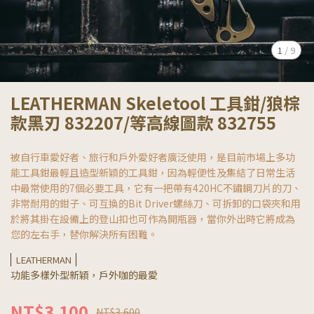
1
/
9
LEATHERMAN Skeletool 工具鉗/狼棕
款黑刃 832207/等高線圖款 832755
被自行車愛好者、旅行和戶外愛好者廣泛使用，是目前市場上多功
能工具鉗最輕且造型新穎的工具鉗，因為輕便性及集結了日常生活
中最常使用的7個必要工具，它有一把帶有420HC不鏽鋼刀片的刀、
非常耐用的鉗子、可互換的Bit Driver螺絲刀、可拆卸的口袋夾和用
於將其掛在設備上的登山扣也可作為開瓶器，當你外出時它將成為
您的左右手，替你解決所有困難。
LEATHERMAN
功能多樣外型新穎，戶外咖的最愛
NT$3,100
NT$3,600