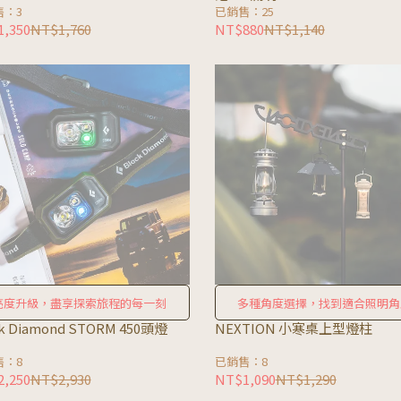
售：3
已銷售：25
,350
NT$1,760
NT$880
NT$1,140
亮度升級，盡享探索旅程的每一刻
多種角度選擇，找到適合照明角
ck Diamond STORM 450頭燈
NEXTION 小寒桌上型燈柱
售：8
已銷售：8
,250
NT$2,930
NT$1,090
NT$1,290