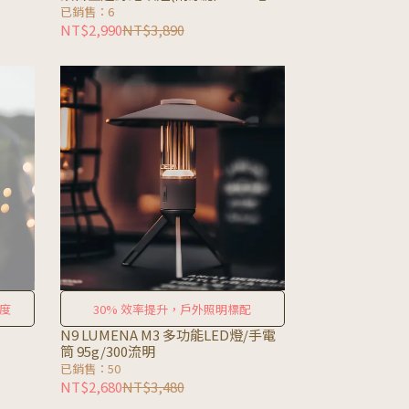
1顆)
已銷售：6
NT$2,990
NT$3,890
度
30% 效率提升，戶外照明標配
N9 LUMENA M3 多功能LED燈/手電
筒 95g/300流明
已銷售：50
NT$2,680
NT$3,480