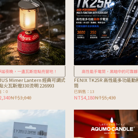
靜謐夜晚，一盞瓦斯燈點亮營地！
高性能手電筒，黑暗中的可靠夥
MUS Mimer Lantern 經典可調式
FENIX TK25R 高性能多功能
火瓦斯燈330流明 226993
筒
售：0
已銷售：13
,340
NT$3,040
NT$4,180
NT$5,430