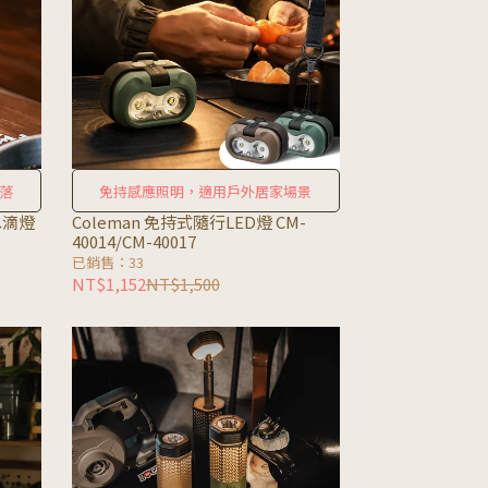
落
免持感應照明，適用戶外居家場景
水滴燈
Coleman 免持式隨行LED燈 CM-
40014/CM-40017
已銷售：33
NT$1,152
NT$1,500