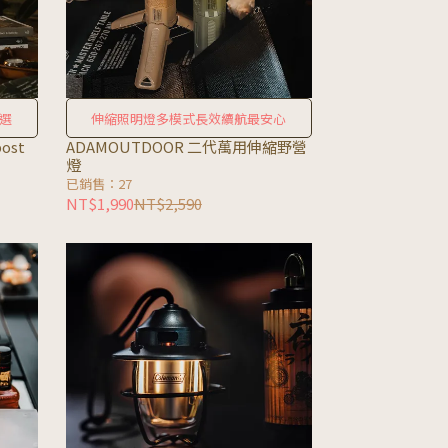
選
伸縮照明燈多模式長效續航最安心
ost
ADAMOUTDOOR 二代萬用伸縮野營
燈
已銷售：27
NT$1,990
NT$2,590