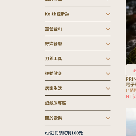
Keith鎧斯鈦
露營登山
野炊餐廚
刀斧工具
運動健身
PRI
電子點
居家生活
已銷
NT$2
銀髮族專區
關於索樂
👉註冊領紅利100元