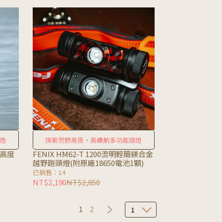
造
探索荒野黑夜，高續航多功能頭燈
種高度
FENIX HM62-T 1200流明輕簡鎂合金
越野跑頭燈(附原廠18650電池1顆)
已銷售：14
NT$2,190
NT$2,850
1
2
1