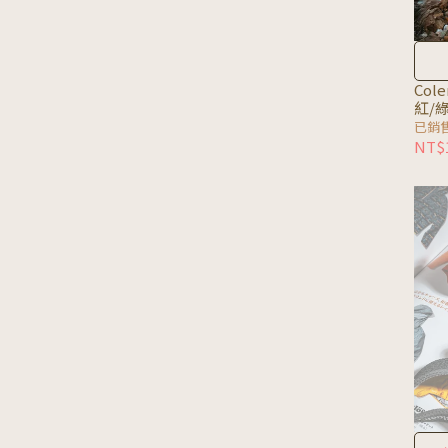
Col
紅/綠 
已銷售
NT$1