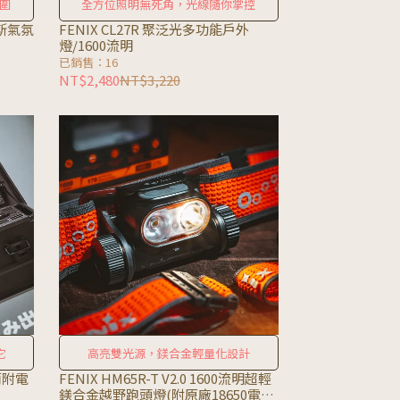
圍
全方位照明無死角，光線隨你掌控
瓦斯氣氛
FENIX CL27R 聚泛光多功能戶外
燈/1600流明
已銷售：16
NT$2,480
NT$3,220
它
高亮雙光源，鎂合金輕量化設計
電筒附電
FENIX HM65R-T V2.0 1600流明超輕
鎂合金越野跑頭燈(附原廠18650電池