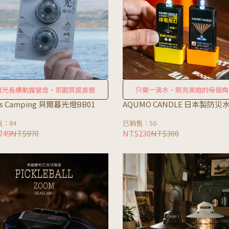
暖光長續航露營燈，氛圍質感首選
只需一滴水，照亮黑暗的每個角
l's Camping 貝爾暮光燈BB01
AQUMO CANDLE 日本製防災
：84
已銷售：50
749
NT$970
NT$230
NT$300