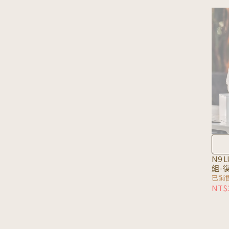
N9 
組-
已銷售
NT$3