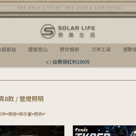
th鎧斯鈦
露營登山
野炊餐廚
刀斧工具
運動
👉註冊領紅利100元
頁8款 / 營燈照明
排序
價格
庫存量
顏色