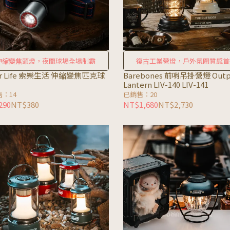
伸縮變焦頭燈，夜間球場全場制霸
復古工業營燈，戶外氛圍質感首
ar Life 索樂生活 伸縮變焦匹克球
Barebones 前哨吊掛營燈 Outp
Lantern LIV-140 LIV-141
：14
已銷售：20
290
NT$380
NT$1,680
NT$2,730