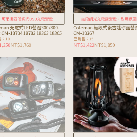
可吊掛四段調光USB充電營燈
無段調光充電露營燈，耐用氛圍
eman 充電式LED營燈300/800-
Coleman 無段式復古迷你露營
CM-18784 18783 18363 18365
CM-18367
：10
已銷售：15
,350
NT$1,760
NT$1,422
NT$1,850