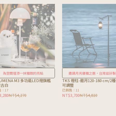
為空間增添一抹雅致的亮點
邀請月光優雅之選，台灣設計製
LUMENA M3 多功能LED燈旗艦
TKS 燈柱-邀月120-180 cm/2
復古白
可調整
：17
已銷售：11
,280
NT$4,270
NT$3,700
NT$4,810