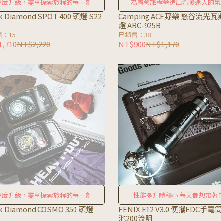
亮度升級，盡享探索旅程的每一刻
為露營旅程營造出溫暖迷人的氛
k Diamond SPOT 400 頭燈 S22
Camping ACE野樂 悠谷流光
燈 ARC-925B
：15
已銷售：38
,710
NT$2,220
NT$900
NT$1,170
亮度升級，盡享探索旅程的每一刻
性能提升體積小 每天都想帶著
k Diamond COSMO 350 頭燈
FENIX E12 V3.0 便攜EDC手
池200流明