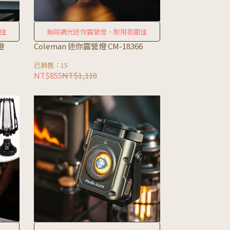
佳
無段調光迷你露營燈，耐用氛圍佳
燈
Coleman 迷你露營燈 CM-18366
已銷售：15
NT$855
NT$1,110