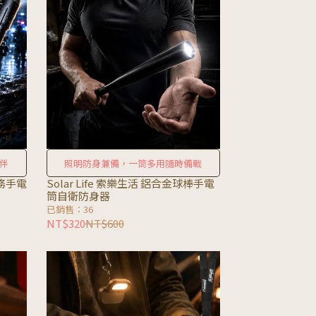
伴
照明防身兼備，一筒多用隨時備戰
勤務手電
Solar Life 索樂生活 鋁合金球棒手電
筒自衛防身器
已銷售：36
NT$320
NT$600