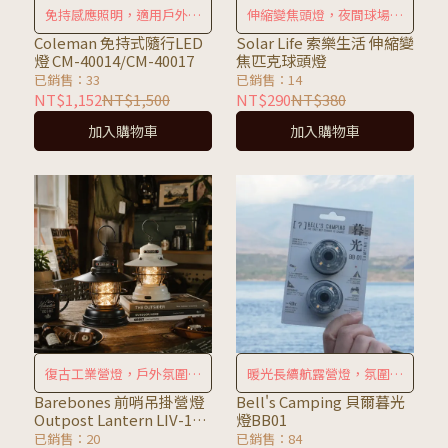
免持感應照明，適用戶外居
伸縮變焦頭燈，夜間球場全
家場景
場制霸
Coleman 免持式隨行LED
Solar Life 索樂生活 伸縮變
燈 CM-40014/CM-40017
焦匹克球頭燈
已銷售：33
已銷售：14
NT$1,152
NT$1,500
NT$290
NT$380
加入購物車
加入購物車
復古工業營燈，戶外氛圍質
暖光長續航露營燈，氛圍質
感首選
感首選
Barebones 前哨吊掛營燈
Bell's Camping 貝爾暮光
Outpost Lantern LIV-140
燈BB01
LIV-141
已銷售：20
已銷售：84