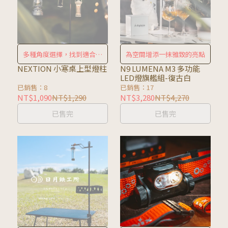
多種角度選擇，找到適合照
為空間增添一抹雅致的亮點
明角度
NEXTION 小寒桌上型燈柱
N9 LUMENA M3 多功能
LED燈旗艦組-復古白
已銷售：8
已銷售：17
NT$1,090
NT$1,290
NT$3,280
NT$4,270
已售完
已售完