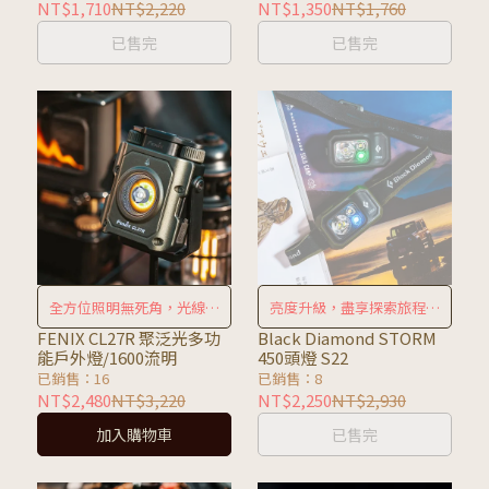
NT$1,710
NT$2,220
NT$1,350
NT$1,760
已售完
已售完
全方位照明無死角，光線隨
亮度升級，盡享探索旅程的
你掌控
每一刻
FENIX CL27R 聚泛光多功
Black Diamond STORM
能戶外燈/1600流明
450頭燈 S22
已銷售：16
已銷售：8
NT$2,480
NT$3,220
NT$2,250
NT$2,930
加入購物車
已售完