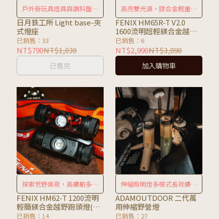
戶外新玩具燈具與調料盤完
高亮雙光源，鎂合金輕量化
美結合
設計
日月鉄工所 Light base-夾
FENIX HM65R-T V2.0
式燈座
1600流明超輕鎂合金越野
跑頭燈(附原廠18650電池1
已銷售：33
已銷售：6
顆)
NT$790
NT$1,030
NT$2,990
NT$3,890
已售完
加入購物車
探索荒野黑夜，高續航多功
伸縮照明燈多模式長效續航
能頭燈
最安心
FENIX HM62-T 1200流明
ADAMOUTDOOR 二代萬
輕簡鎂合金越野跑頭燈(附
用伸縮野營燈
原廠18650電池1顆)
已銷售：14
已銷售：27