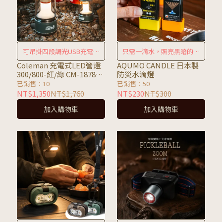
可吊掛四段調光USB充電營
只需一滴水，照亮黑暗的每
燈
個角落
Coleman 充電式LED營燈
AQUMO CANDLE 日本製
300/800-紅/綠 CM-18784
防災水滴燈
18783 18363 18365
已銷售：10
已銷售：50
NT$1,350
NT$1,760
NT$230
NT$300
加入購物車
加入購物車