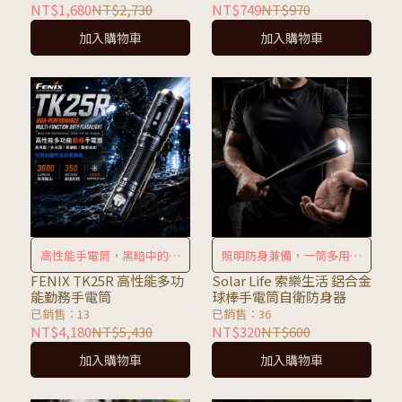
NT$1,680
NT$2,730
NT$749
NT$970
加入購物車
加入購物車
高性能手電筒，黑暗中的可
照明防身兼備，一筒多用隨
靠夥伴
時備戰
FENIX TK25R 高性能多功
Solar Life 索樂生活 鋁合金
能勤務手電筒
球棒手電筒自衛防身器
已銷售：13
已銷售：36
NT$4,180
NT$5,430
NT$320
NT$600
加入購物車
加入購物車