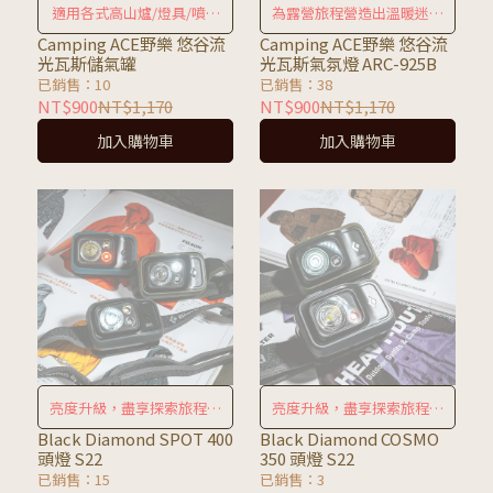
適用各式高山爐/燈具/噴火
為露營旅程營造出溫暖迷人
槍
的氛圍
Camping ACE野樂 悠谷流
Camping ACE野樂 悠谷流
光瓦斯儲氣罐
光瓦斯氣氛燈 ARC-925B
已銷售：10
已銷售：38
NT$900
NT$1,170
NT$900
NT$1,170
加入購物車
加入購物車
亮度升級，盡享探索旅程的
亮度升級，盡享探索旅程的
每一刻
每一刻
Black Diamond SPOT 400
Black Diamond COSMO
頭燈 S22
350 頭燈 S22
已銷售：15
已銷售：3