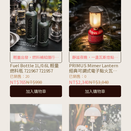
輕量出發，燃料補給隨行無
靜謐夜晚，一盞瓦斯燈點亮
憂！
營地！
Fuel Bottle 1L/0.6L 輕量
PRIMUS Mimer Lantern
燃料瓶 721967 721957
經典可調式電子點火瓦斯
燈330流明 226993
已銷售：20
已銷售：0
NT$765
NT$990
NT$2,340
NT$3,040
加入購物車
加入購物車