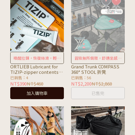
喚醒拉鍊，恢復絲滑，輕鬆
冒險無所侷限，舒適坐感隨
拉開
處可見
ORTLIEB Lubricant for
Grand Trunk COMPASS
TIZIP-zipper contents
360° STOOL 折凳
8g 拉鍊潤滑油
已銷售：4
已銷售：56
NT$390
NT$460
NT$2,200
NT$2,860
加入購物車
已售完