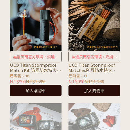
無懼風雨惡劣環境，燃燒時
無懼風雨惡劣環境，燃燒時
間更長
間更長
UCO Titan Stormproof
UCO Titan Stormproof
Match Kit 防風防水特大火
Matches防風防水特大火
柴組/補充包(25支)
柴補充包(25支)
已銷售：46
已銷售：11
NT$990
NT$1,280
NT$990
NT$1,280
加入購物車
加入購物車