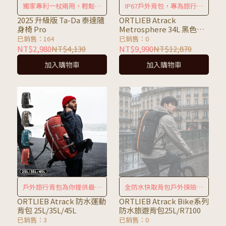
獨家專利一杖兩用，輕鬆自
IP67戶外背包，專為旅行設
在
計
2025 升級版 Ta-Da 泰達隨
ORTLIEB Atrack
身椅 Pro
Metrosphere 34L 黑色壓
紋防水背包
已銷售：164
已銷售：0
NT$2,980
NT$4,130
NT$9,990
NT$12,870
加入購物車
加入購物車
戶外旅行背包為你提供最大
全防水快取背包戶外探險一
功能性
包搞定
ORTLIEB Atrack 防水運動
ORTLIEB Atrack Bike系列
背包 25L/35L/45L
防水旅遊背包25L/R7100
已銷售：3
已銷售：0