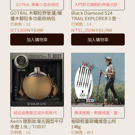
GOTRAL 專屬小型收納包
入門款可調節的伸縮式登山
杖
GOTRAL 木顆粒野營爐/暖
Black Diamond S24
爐木顆粒多功能收納包
TRAIL EXPLORER 3 登山
杖
已銷售：32
已銷售：14
NT$300
NT$390
NT$1,350
NT$1,760
加入購物車
加入購物車
結合經典復古設計與現代實
簡潔速開、輕量減重、靈活
用功能
可伸縮
Keith 鎧斯鈦復古圓型牛仔
極限輕量碳纖維登山杖
水壺 1.9L / Ti3037
148g
已銷售：16
已銷售：653