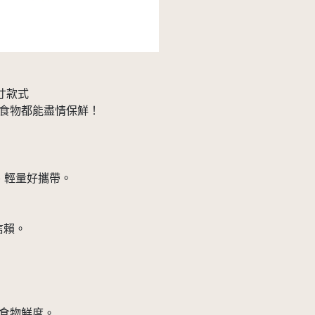
寸款式
的食物都能盡情保鮮！
、輕量好攜帶。
信賴。
保食物鮮度。