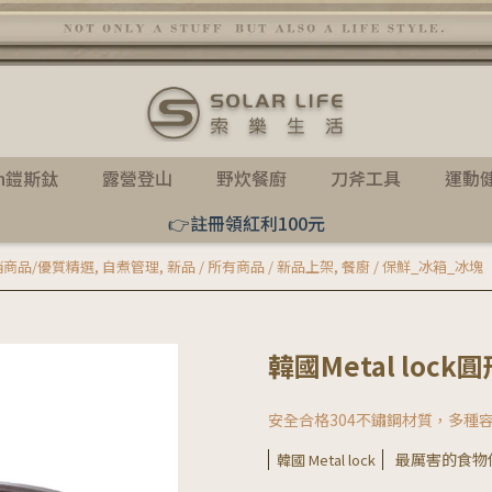
th鎧斯鈦
露營登山
野炊餐廚
刀斧工具
運動
👉註冊領紅利100元
熱銷商品/優質精選
,
自煮管理
,
新品 / 所有商品 / 新品上架
,
餐廚 / 保鮮_冰箱_冰塊
韓國Metal loc
安全合格304不鏽鋼材質，多種
最厲害的食物保鮮
韓國 Metal lock