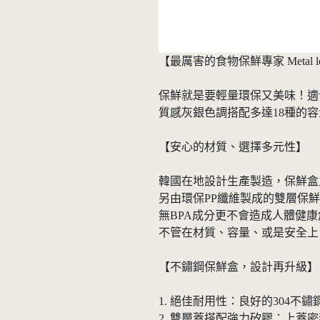
【最厲害的食物保鮮專家 Metal l
保鮮就是要輕量環保又美味！適合外
質感灰銀色調搭配多達18種的
【安心的材質、選擇多元性】
韓國在地設計生產製造，保鮮盒
另由環保PP纖維製成的雙層保
無BPA成分更不會造成人體健
不管在材質、容量、或是安全上，M
【不鏽鋼保鮮盒，設計再升級】
1. 絕佳耐用性：良好的304
2. 雙層蓋搭配強力矽膠：上