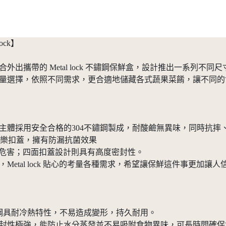
ock】
出攜帶的 Metal lock 不鏽鋼保鮮盒，設計推出一系列不同尺
容量選擇，依照不同需求，更合適地儲藏各式蔬果菜餚，讓不同
主體採用安全合格的304不鏽鋼製成，耐酸鹼無異味，同時抗摔
鮮樂扣蓋，擁有防漏抗菌效果
康危害；四面扣蓋設計則具有高度密封性。
etal lock 貼心的考量各種需求，希望讓保鮮這件事更加讓人
不鏽鋼具耐冷熱特性，不易造成變形，持久耐用。
蓋密封性極強，能防止水分蒸發並不易吸附食物異味，可長時間確