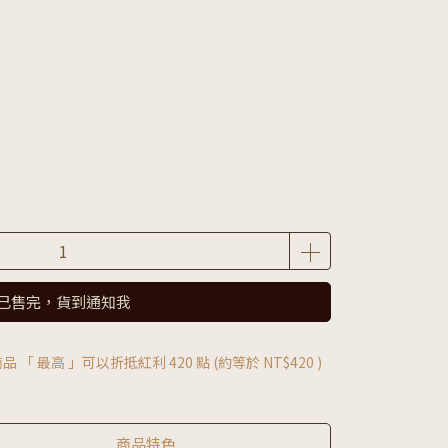
已售完，貨到通知我
品 「 最高 」可以折抵紅利
420
點 (約等於
NT$420
)
商品特色