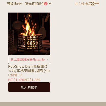
預設排序
所有篩選條件
共 1 件商品
日本露營雜誌排行No.1焚火
台
RobSnow Dian 黑皮鐵焚
火台/印地安圖騰 /爐架(小)
已銷售：0
NT$1,430
NT$1,860
加入購物車