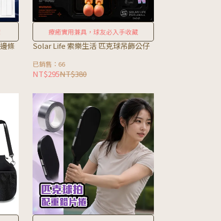
！
療癒實用兼具，球友必入手收藏
護邊條
Solar Life 索樂生活 匹克球吊飾公仔
已銷售：66
NT$295
NT$380