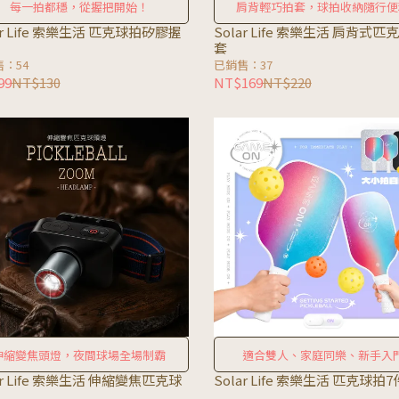
每一拍都穩，從握把開始！
肩背輕巧拍套，球拍收納隨行便
ar Life 索樂生活 匹克球拍矽膠握
Solar Life 索樂生活 肩背式匹
套
：54
已銷售：37
99
NT$130
NT$169
NT$220
伸縮變焦頭燈，夜間球場全場制霸
適合雙人、家庭同樂、新手入
ar Life 索樂生活 伸縮變焦匹克球
Solar Life 索樂生活 匹克球拍