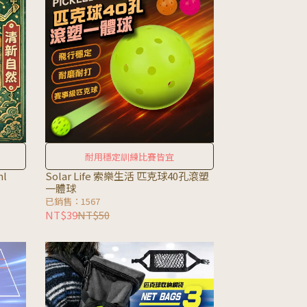
耐用穩定訓練比賽皆宜
l
Solar Life 索樂生活 匹克球40孔滾塑
一體球
已銷售：1567
NT$39
NT$50