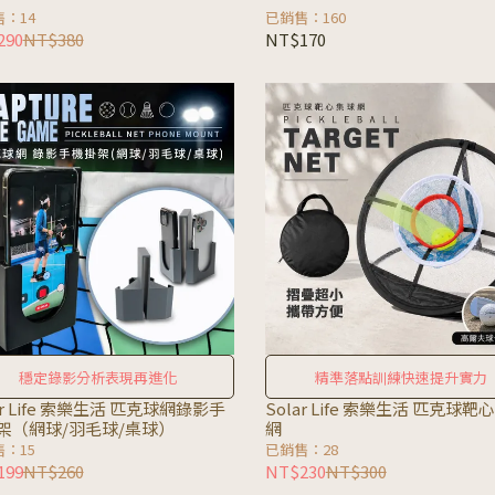
：14
已銷售：160
290
NT$380
NT$170
穩定錄影分析表現再進化
精準落點訓練快速提升實力
ar Life 索樂生活 匹克球網錄影手
Solar Life 索樂生活 匹克球靶
架（網球/羽毛球/桌球）
網
：15
已銷售：28
199
NT$260
NT$230
NT$300