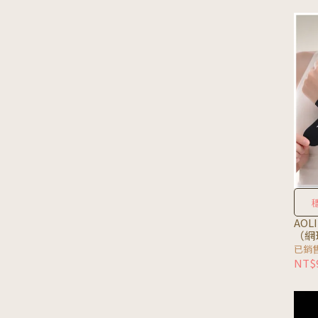
AO
（網
已銷售
NT$