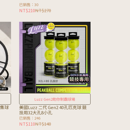
已銷售：30
NT$210
NT$270
Luzz Gen2助你制霸球場
心集球
美國Luzz 二代 Gen2 40孔匹克球 競
技用32大孔8小孔
已銷售：246
NT$110
NT$140