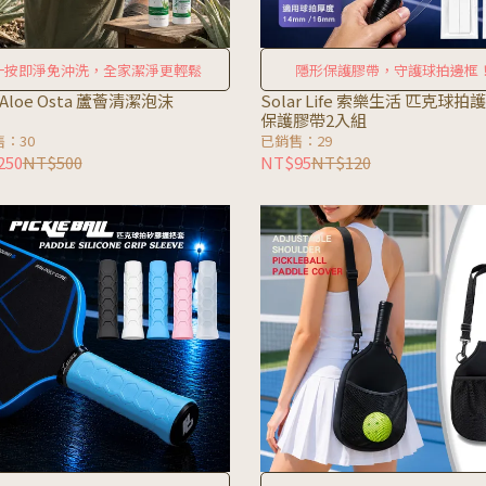
一按即淨免沖洗，全家潔淨更輕鬆
隱形保護膠帶，守護球拍邊框
Aloe Osta 蘆薈清潔泡沫
Solar Life 索樂生活 匹克球拍
保護膠帶2入組
：30
已銷售：29
250
NT$500
NT$95
NT$120