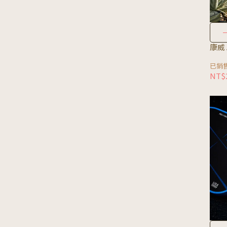
康威 
已銷售
NT$