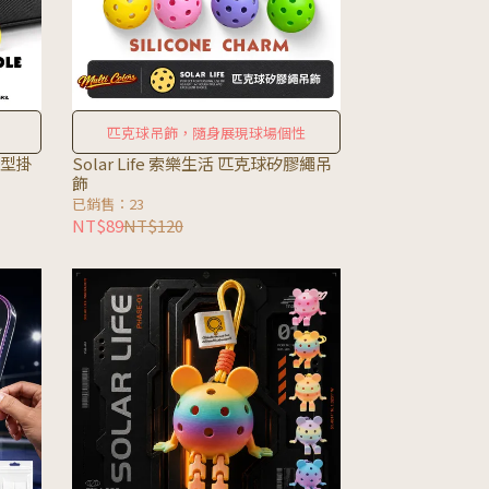
匹克球吊飾，隨身展現球場個性
造型掛
Solar Life 索樂生活 匹克球矽膠繩吊
飾
已銷售：23
NT$89
NT$120