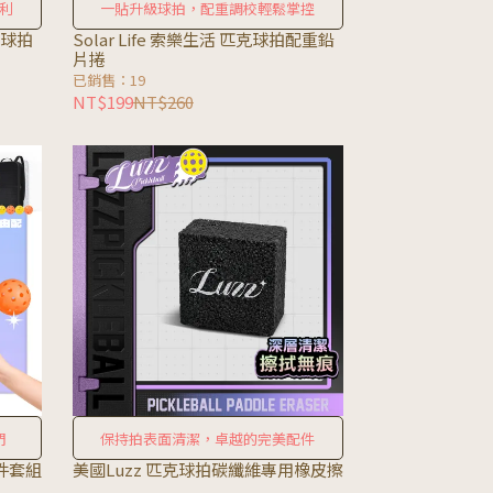
利
一貼升級球拍，配重調校輕鬆掌控
克球拍
Solar Life 索樂生活 匹克球拍配重鉛
片捲
已銷售：19
NT$199
NT$260
門
保持拍表面清潔，卓越的完美配件
7件套組
美國Luzz 匹克球拍碳纖維專用橡皮擦