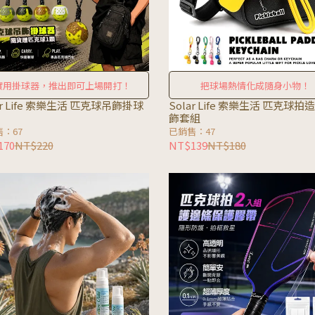
實用掛球器，推出即可上場開打！
把球場熱情化成隨身小物！
ar Life 索樂生活 匹克球吊飾掛球
Solar Life 索樂生活 匹克球拍
飾套組
：67
已銷售：47
170
NT$220
NT$139
NT$180