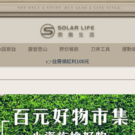
th鎧斯鈦
露營登山
野炊餐廚
刀斧工具
運動
👉註冊領紅利100元