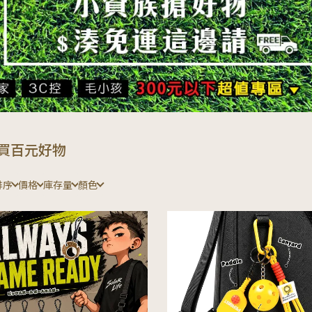
買百元好物
排序
價格
庫存量
顏色