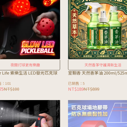
夜間打球更有樂趣
天然香茅守護清新生活
ar Life 索樂生活 LED發光匹克球
室翲香 天然香茅油 200ml/525m
：101
已銷售：5
75
NT$100
NT$189
NT$899