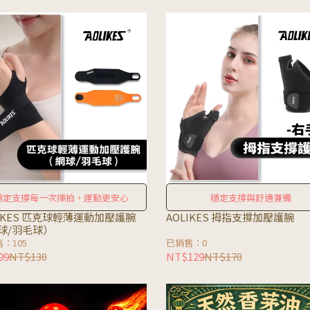
穩定支撐每一次揮拍，運動更安心
穩定支撐與舒適兼備
LIKES 匹克球輕薄運動加壓護腕
AOLIKES 拇指支撐加壓護腕
球/羽毛球）
：105
已銷售：0
99
NT$130
NT$129
NT$170