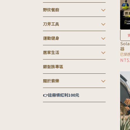
野炊餐廚
刀斧工具
運動健身
Sol
器
居家生活
已銷售
NT$
銀髮族專區
關於索樂
👉註冊領紅利100元