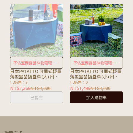
不佔空間露營神物輕輕一按
不佔空間露營神物輕輕一按
變桌子
變桌子
日本PATATTO 可攜式輕量
日本PATATTO 可攜式輕量
薄型露營摺疊桌(大) 附收
薄型露營摺疊桌(小) 附收
納袋
納袋
已銷售：3
已銷售：0
NT$2,369
NT$3,080
NT$1,499
NT$3,080
已售完
加入購物車
聯繫方式