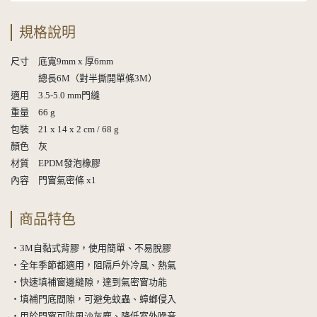
規格說明
尺寸 底寬9mm x 厚6mm
總長6M（對半撕開單條3M）
適用 3.5-5.0 mm門縫
重量 66 g
包裝 21 x 14 x 2 cm / 68 g
顏色 灰
材質 EPDM發泡橡膠
內容 門窗氣密條 x1
商品特色
・3M自黏式背膠，使用簡單、不易脫膠
・全年季節都適用，阻隔戶外冷風、熱氣
・快速填補窗邊縫隙，達到氣密窗功能
・填補門底間隙，可避免蚊蟲、蟑螂侵入
・用於門窗可防風沙灰塵、降低室外噪音