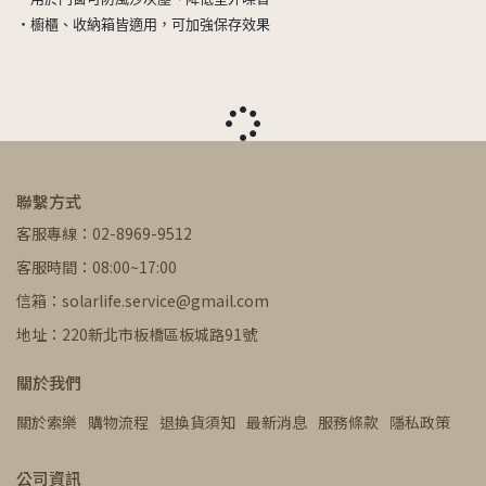
・櫥櫃、收納箱皆適用，可加強保存效果
聯繫方式
客服專線：02-8969-9512
客服時間：08:00~17:00
信箱：solarlife.service@gmail.com
地址：220新北市板橋區板城路91號
關於我們
關於索樂
購物流程
退換貨須知
最新消息
服務條款
隱私政策
公司資訊