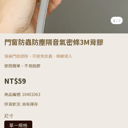
1
/
2
門窗防蟲防塵隔音氣密條3M背膠
填補門底間隙，可避免蚊蟲、蟑螂侵入
使用簡單、不易脫膠
NT$59
商品編號:
10401063
供貨狀況:
尚有庫存
尺寸
單一規格