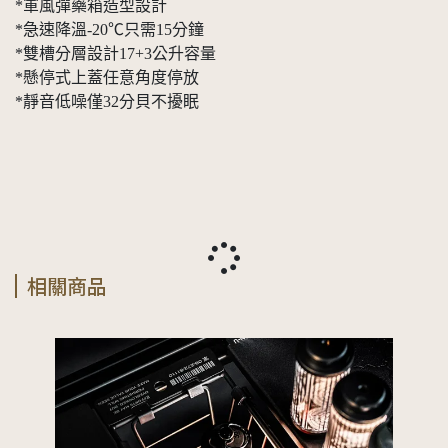
*軍風彈藥箱造型設計
*急速降溫-20℃只需15分鐘
*雙槽分層設計17+3公升容量
*懸停式上蓋任意角度停放
*靜音低噪僅32分貝不擾眠
相關商品