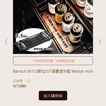
一秒內快速折疊，收納更加方便
Barrack 09 0.5單位IGT摺疊瀝水籃 Wedjat mini
Ba
已銷售：13
已
NT$980
NT
加入購物車