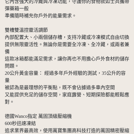
它內含強大的冷藏與冷凍功能，守護你的食物就如士兵攜帶
彈藥箱一般
準備隨時補充你戶外的能量需求。
雙槽雙溫控靈活調節
內部配置大、小兩個儲存槽，支持冷藏或冷凍模式自由切換
提供無限靈活性。無論你是需要全冷凍、全冷藏，或兩者兼
備
這款冰箱都能滿足需求，讓你再也不用擔心戶外食材的儲存
問題。
20公升黃金容量： 經過多年戶外經驗的測試，35公升的容
量
被認為是最理想的平衡點，既不會佔據過多車內空間
又能提供充足的儲存空間，家庭露營、短期探險都能輕鬆應
對。
德國Wanco指定 萬固頂級壓縮機
600秒迅速凍結
追求業界最高效，使用萬寶集團高科技打造的萬固精密壓縮