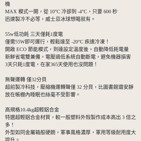
機
MAX 模式一開，從 10°C 冷卻到 -4°C，只要 600 秒
迅速製冷不必等，威士忌冰球想喝就有。
55w低功耗 三天僅耗1度電
僅需55W即可運行，輕鬆達至 -20°C 疾速冷凍！
開啟 ECO 節能模式，到達設定溫度後，自動降低耗電量
新鮮省電雙兼備，電壓過低系統自動斷電，避免機器損害
3天只耗1度電，在家365天使用也沒問題！
無聲運轉 僅32分貝
超前製冷科技，壓縮機運轉聲僅 32 分貝，比圖書館還安靜
放在帳棚內睡眠也絲毫不受影響。
高規格10.4kg超輕鋁合金
特選超輕鋁合金材質，較一般塑料外殼製作成本高出 3 倍之
多！
外型如同金屬箱般硬朗，軍事風格濃厚，軍用等級耐用度大
提升。