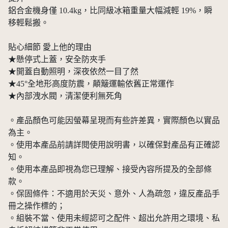
鋁合金機身僅 10.4kg，比同級冰箱重量大幅減輕 19%，瞬
移輕鬆搬。
貼心細節 愛上他的理由
★懸停式上蓋，安全防夾手
★開蓋自動照明，深夜依然一目了然
★45°全地形高度防震，顛簸運輸依舊正常運作
★內部洩水閥，清潔便利無死角
。產品顏色可能因螢幕呈現而有些許差異，實際顏色以實品
為主。
。使用本產品前請詳閱使用說明書，以確保對產品有正確認
知。
。使用本產品即視為您已理解、接受內容所提及的全部條
款。
。保固條件：不適用於天災、意外、人為疏忽，違反產品手
冊之操作標的；
。組裝不當、使用未經認可之配件、超出允許用之環境、私