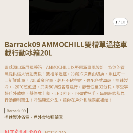
1
/
10
Barrack09 AMMOCHILL雙槽單溫控車
載行動冰箱20L
靈感源自軍用彈藥箱，AMMOCHILL 以堅固軍事風設計，為你的冒
險提供強大後勤支援！雙槽單溫控，冷藏冷凍自由切換，鎖住每一
口新鮮能量。20L黃金容量，輕巧不佔空間，適配各式車輛。極速製
冷，-20°C超低溫，只需80W超省電運行，靜音低至32分貝，享受寧
靜戶外體驗。懸停式上蓋、LED照明、回彈式把手，每個細節都為
行動便利而生！冷酷硬派外型，讓你在戶外也能霸氣補給！
Barrack 09
極速製冷省電，戶外食物彈藥庫
NT$14,800
NT$19,240