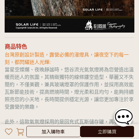
商品特色
台灣原創設計製造，露營必備的漫燈具，讓夜空下的每一
刻，都閃耀迷人光輝:
當星空燦爛、夜晚靜謐時，悠谷流光氣氛燈將為您營造出溫
暖而迷人的氛圍，其精緻獨特的線條鏤空造型，華麗又不失
簡約，不僅美觀，兼具玻璃燈罩的保護作用，並採用高效能
瓦斯節能技術，提高燃燒時間，燈光柔和且均勻，能夠持續
照亮您的小天地，長時間提供穩定光源，讓您更加專注於享
受露營的樂趣。
此外，這款氣氛燈採用的是回充式瓦斯儲存罐，再次填充卡
加入購物車
式瓦斯，即可安裝使用。
加入購物車
立即購買