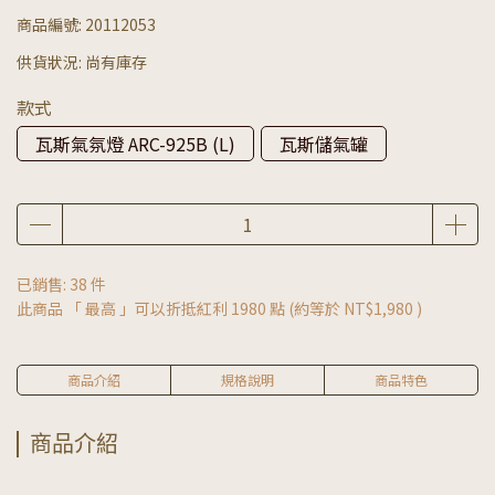
商品編號:
20112053
供貨狀況:
尚有庫存
款式
瓦斯氣氛燈 ARC-925B (L)
瓦斯儲氣罐
已銷售: 38 件
此商品 「 最高 」可以折抵紅利
1980
點 (約等於
NT$1,980
)
商品介紹
規格說明
商品特色
商品介紹