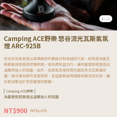
1
/
11
Camping ACE野樂 悠谷流光瓦斯氣氛
燈 ARC-925B
悠谷流光氣氛燈以其精緻的外觀設計和卓越的巧思，採用高效能瓦
斯節能技術提高燃燒時間，燈光柔和且均勻，讓你露營旅程營造出
溫暖而迷人的氛圍。此外，這款氣氛燈採用的是回充式瓦斯儲存
罐，再次填充即可安裝使用，並且能夠長時間提供穩定的光源，讓
你更加專注於享受露營的樂趣。
Camping ACE野樂
為露營旅程營造出溫暖迷人的氛圍
NT$900
NT$1,170