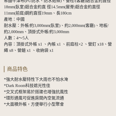
聚酯牛津布(PU防水、防水貼條)、營柱/(客廳)鋁合金約直徑
18mm(臥室)鋁合金約直 徑14.5mm(屋脊)鋁合金約直徑
11mm(前庭)鋼約直徑19mm、長180cm
產地：中國
耐水壓：外帳/約3,000mm(臥室)、約2,000mm(客廳)、地板/
約2,000mm、頂掛式外帳/約3,000mm
人數：4～5人
內容：頂掛式外帳 x1 、內帳 x1 、前庭柱×2 、營釘 x18、營
繩 x8、營鎚 x1 、收納袋 x1
商品特色
*強大耐水壓特性下大雨也不怕水淹
*Dark Room科技遮光性佳
*交叉式框架易於搭建也增強抗風性
*環形通風可促進房間內空氣流通
*大面積外帳，方便舉行小型聚會