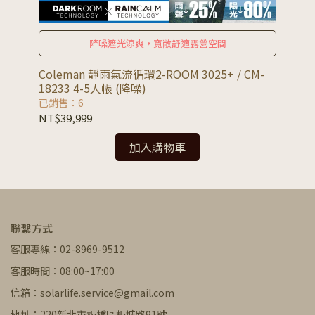
降噪遮光涼爽，寬敞舒適露營空間
Coleman 靜雨氣流循環2-ROOM 3025+ / CM-
Co
18233 4-5人帳 (降噪)
CM
已銷售：6
已
NT$39,999
NT
加入購物車
聯繫方式
客服專線：02-8969-9512
客服時間：08:00~17:00
信箱：solarlife.service@gmail.com
地址：220新北市板橋區板城路91號