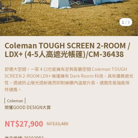
1
/
3
Coleman TOUGH SCREEN 2-ROOM /
LDX+ (4-5人高遮光帳篷)/CM-36438
舒適大空間，一家 4 口也能擁有足夠客廳空間 Coleman TOUGH
SCREEN 2-ROOM LDX+ 帳篷擁有 Dark Room 科技，具有優異遮光
性，透過防止陽光透射進而抑制帳棚內溫度升高，通風性能強能保
持通風。
Coleman
榮獲GOOD DESIGN大賞
NT$27,900
NT$33,480
商品編號:
20102083