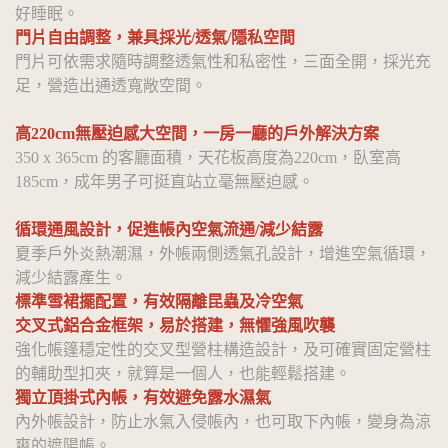
好睡眠。
門片自由調整，兼具採光/透氣/隱私空間
門片可依需求隨時調整透氣性和私密性，三面全開，採光充
足，營造出通透寬敞空間。
高220cm無壓迫感大空間，一房一廳的戶外解決方案
350 x 365cm 的客廳面積，天花板高度為220cm，臥室高
185cm，成年男子可挺直站立毫無壓迫感。
循環通風設計，促進帳內空氣流通/減少結露
夏季戶外炎熱潮濕，外帳兩側透氣孔設計，增進空氣循環，
減少結露產生。
標準雪裙擺配置，有效隔離昆蟲及冷空氣
交叉式鋁合金框架，易於搭建，無懼強風吹襲
強化帳篷穩定性的交叉型營柱構造設計，及可確實固定營柱
的輔助型扣夾，就算是一個人，也能輕鬆搭建。
獨立頂掛式內帳，有效避免露水濕氣
內外帳設計，防止水氣入侵帳內，也可取下內帳，變身為涼
爽的遮陽帳。