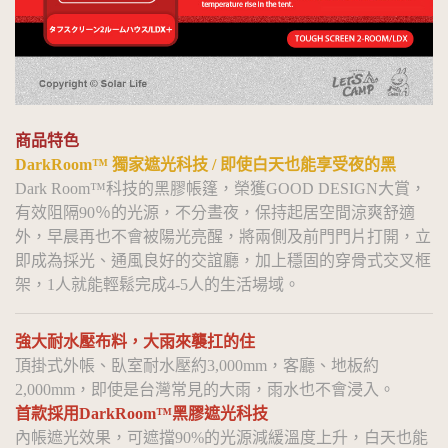
商品特色
DarkRoom™ 獨家遮光科技 / 即使白天也能享受夜的黑
Dark Room™科技的黑膠帳篷，榮獲GOOD DESIGN大賞，
有效阻隔90％的光源，不分晝夜，保持起居空間涼爽舒適
外，早晨再也不會被陽光亮醒，將兩側及前門門片打開，立
即成為採光、通風良好的交誼廳，加上穩固的穿骨式交叉框
架，1人就能輕鬆完成4-5人的生活場域。
強大耐水壓布料，大雨來襲扛的住
頂掛式外帳、臥室耐水壓約3,000mm，客廳、地板約
2,000mm，即使是台灣常見的大雨，雨水也不會浸入。
首款採用DarkRoom™黑膠遮光科技
內帳遮光效果，可遮擋90%的光源減緩溫度上升，白天也能