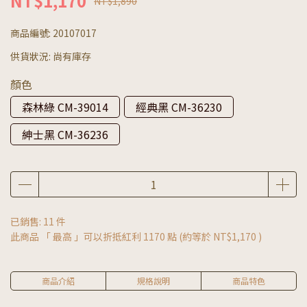
NT$1,170
NT$1,890
商品編號:
20107017
供貨狀況:
尚有庫存
顏色
森林綠 CM-39014
經典黑 CM-36230
紳士黑 CM-36236
已銷售: 11 件
此商品 「 最高 」可以折抵紅利
1170
點 (約等於
NT$1,170
)
商品介紹
規格說明
商品特色