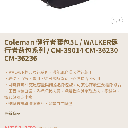
1
/
6
Coleman 健行者腰包5L / WALKER健
行者背包系列 / CM-39014 CM-36230
CM-36236
・WALKER經典腰包系列，機能風穿搭必備包款！
・輕便、百搭、實用，從日常時尚到戶外運動皆可使用
・同時擁有5L充足容量與俐落貼身包型，可安心存放重要隨身物品
・正面拉鍊口袋、內裡網狀夾層，輕鬆收納與拿取皮夾、零錢包、
鑰匙與隨身小物
・快調肩帶與扣環設計，鬆緊自在調整
最新商品