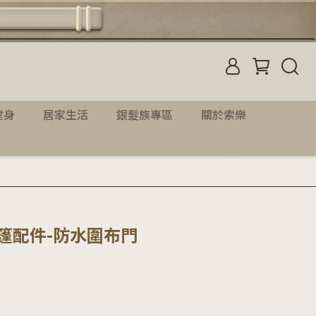
健身
居家生活
銀髮族專區
關於索樂
帳篷配件-防水圍布門