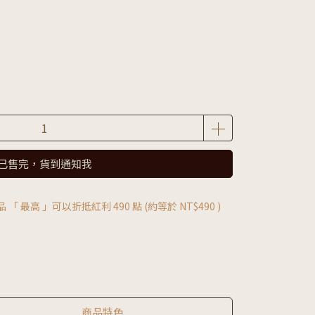
已售完，貨到通知我
品 「 最高 」可以折抵紅利
490
點 (約等於
NT$490
)
商品特色