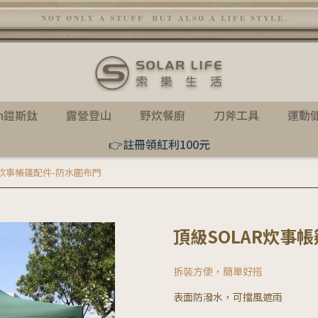
th鎧斯鈦
露營登山
野炊餐廚
刀斧工具
運動
👉註冊領紅利100元
R炊事帳篷配件-防水圍布門
頂級SOLAR炊事
拆裝方便，簡單好搭
表面防潑水，可擋風遮雨