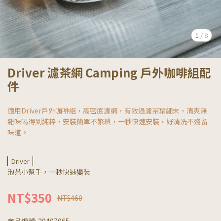
1
/
8
Driver 濾茶網 Camping 戶外咖啡組配
件
適用Driver戶外咖啡組，高密度濾網，有效過濾茶葉細末，清爽無
雜味喝得到純粹，安裝簡單不繁瑣，一秒快速安裝，好清洗不殘留
味道。
Driver
泡茶小幫手，一秒快速變裝
NT$350
NT$460
商品編號:
20407065