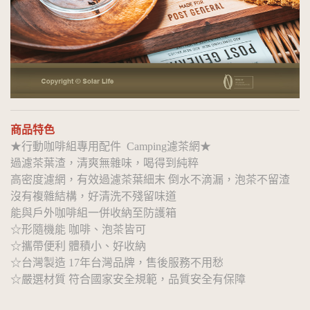
商品特色
★行動咖啡組專用配件 Camping濾茶網★
過濾茶葉渣，清爽無雜味，喝得到純粹
高密度濾網，有效過濾茶葉細末 倒水不滴漏，泡茶不留渣
沒有複雜結構，好清洗不殘留味道
能與戶外咖啡組一併收納至防護箱
☆形隨機能 咖啡、泡茶皆可
☆攜帶便利 體積小、好收納
☆台灣製造 17年台灣品牌，售後服務不用愁
☆嚴選材質 符合國家安全規範，品質安全有保障