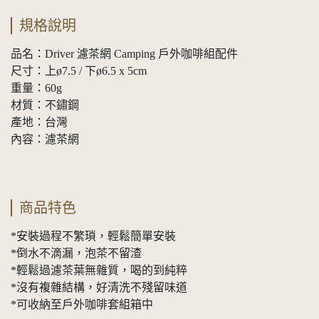
規格說明
品名：Driver 濾茶網 Camping 戶外咖啡組配件
尺寸：上ø7.5 / 下ø6.5 x 5cm
重量：60g
材質：不鏽鋼
產地：台灣
內容：濾茶網
商品特色
*安裝過程不繁瑣，輕鬆簡單安裝
*倒水不滴漏，泡茶不留渣
*輕鬆過濾茶葉無雜質，喝的到純粹
*沒有複雜結構，好清洗不殘留味道
*可收納至戶外咖啡套組箱中