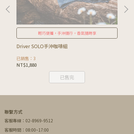
輕巧便攜，手沖隨行，香氣隨時享
Driver SOLO手沖咖啡組
Dr
已銷售：3
已銷
NT$1,880
NT
已售完
聯繫方式
客服專線：02-8969-9512
客服時間：08:00~17:00