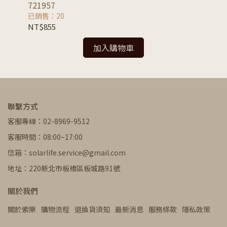
721957
已銷售：20
已
NT$855
NT
加入購物車
聯繫方式
客服專線：02-8969-9512
客服時間：08:00~17:00
信箱：solarlife.service@gmail.com
地址：220新北市板橋區板城路91號
關於我們
關於索樂
購物流程
退換貨須知
最新消息
服務條款
隱私政策