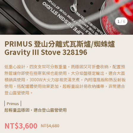
1
/
6
PRIMUS 登山分離式瓦斯爐/蜘蛛爐
Gravity III Stove 328196
低重心設計，四支支架可分散重量，既穩固又可折疊收納，配置預
熱管讓你即使在極寒氣候也能使用，大分焰盤穩定輸出，適合大面
積鍋具使用，3000W大火力容易煲湯烹煮，內附擋風板和熱反射板
使用，搭配爐體使用效果更加，超輕量設計易收納攜帶，非常適合
登山露營使用。
Primus
超輕量且穩固，適合登山露營使用
NT$3,600
NT$4,680