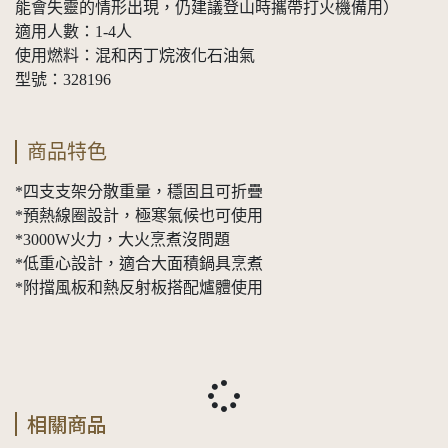
能會失靈的情形出現，仍建議登山時攜帶打火機備用）
適用人數：1-4人
使用燃料：混和丙丁烷液化石油氣
型號：328196
商品特色
*四支支架分散重量，穩固且可折疊
*預熱線圈設計，極寒氣候也可使用
*3000W火力，大火烹煮沒問題
*低重心設計，適合大面積鍋具烹煮
*附擋風板和熱反射板搭配爐體使用
相關商品