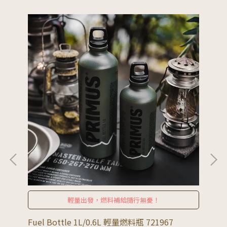
輕量出發，燃料補給隨行無憂！
點火瓦
Fuel Bottle 1L/0.6L 輕量燃料瓶 721967
PR