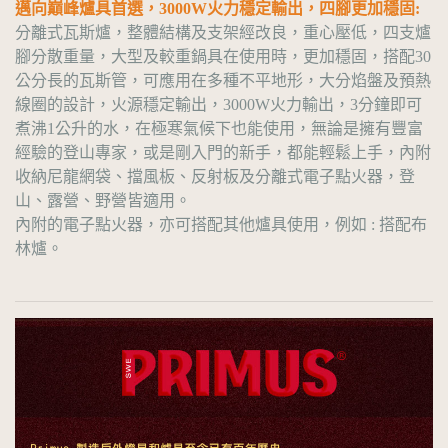
邁向巔峰爐具首選，3000W火力穩定輸出，四腳更加穩固:
分離式瓦斯爐，整體結構及支架經改良，重心壓低，四支爐
腳分散重量，大型及較重鍋具在使用時，更加穩固，搭配30
公分長的瓦斯管，可應用在多種不平地形，大分焰盤及預熱
線圈的設計，火源穩定輸出，3000W火力輸出，3分鐘即可
煮沸1公升的水，在極寒氣候下也能使用，無論是擁有豐富
經驗的登山專家，或是剛入門的新手，都能輕鬆上手，內附
收納尼龍網袋、擋風板、反射板及分離式電子點火器，登
山、露營、野營皆適用。
內附的電子點火器，亦可搭配其他爐具使用，例如 : 搭配布
林爐。