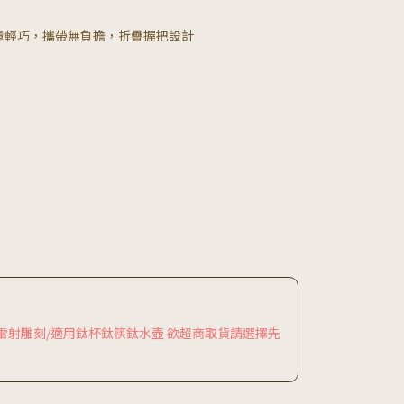
量輕巧，攜帶無負擔，折疊握把設計
製化雷射雕刻/適用鈦杯鈦筷鈦水壺 欲超商取貨請選擇先