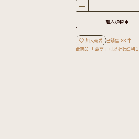
加入購物車
加入最愛
已銷售: 88 件
此商品 「 最高 」可以折抵紅利
1