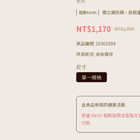
食用
獨立識別碼，超輕
鎧斯Keith
NT$1,170
NT$1,950
商品編號:
10301004
供貨狀況:
尚有庫存
尺寸
單一規格
此商品參與的優惠活動
限量 Keith 鎧斯鈦限定客
付款