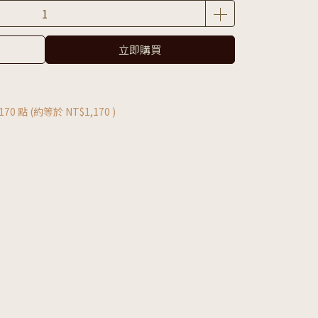
立即購買
170
點 (約等於
NT$1,170
)