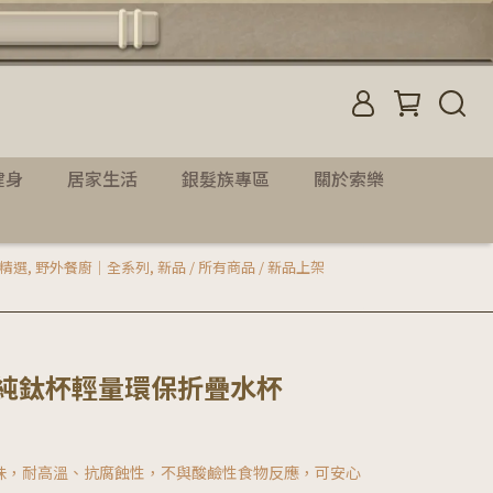
健身
居家生活
銀髮族專區
關於索樂
質精選
,
野外餐廚｜全系列
,
新品 / 所有商品 / 新品上架
208純鈦杯輕量環保折疊水杯
味，耐高溫、抗腐蝕性，不與酸鹼性食物反應，可安心