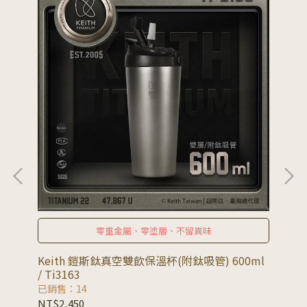
零重金屬、零塗層、不留異味
Keith 鎧斯鈦真空雙飲保溫杯(附鈦吸管) 600ml
Ke
/ Ti3163
已銷售：14
已
NT$2,450
NT