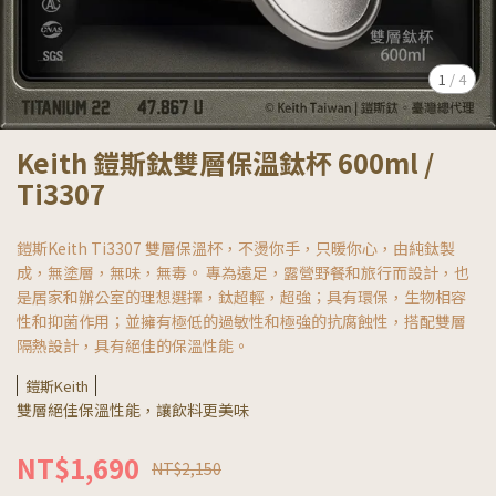
1
/
4
Keith 鎧斯鈦雙層保溫鈦杯 600ml /
Ti3307
鎧斯Keith Ti3307 雙層保溫杯，不燙你手，只暖你心，由純鈦製
成，無塗層，無味，無毒。 專為遠足，露營野餐和旅行而設計，也
是居家和辦公室的理想選擇，鈦超輕，超強；具有環保，生物相容
性和抑菌作用；並擁有極低的過敏性和極強的抗腐蝕性，搭配雙層
隔熱設計，具有絕佳的保溫性能。
鎧斯Keith
雙層絕佳保溫性能，讓飲料更美味
NT$1,690
NT$2,150