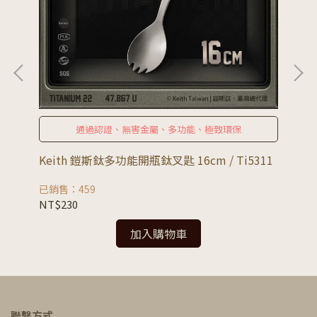
通過認證、無害金屬、多功能、極致環保
Keith 鎧斯鈦多功能開瓶鈦叉匙 16cm / Ti5311
Ke
Ti5
已銷售：459
已銷
NT$230
NT
加入購物車
聯繫方式