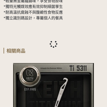
*輕量無金屬鐵鏽味，享受食物原味
*獨特光觸媒效應有效抑制細菌孳生
*耐高溫抗腐蝕不與酸鹼性食物反應
*獨立識別碼設計，專屬個人的餐具
相關商品