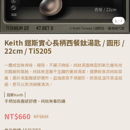
1
/
4
Keith 鎧斯實心長柄西餐鈦湯匙 / 圓形 /
22cm / Ti5205
一體成型無焊接、縫隙，不藏汙納垢，純鈦表面緻密的氧化層有效
抗酸鹼耐腐蝕，純鈦無塗層不生鏽防黴易清潔，健康飲食非純鈦莫
屬；磨砂表面握感舒適外，且強度高不易變形，耐高低溫可高溫殺
菌，更可以用洗碗機清洗。
鎧斯Keith
手柄加長握感舒適，純鈦無毒防鏽
NT$660
NT$820
商品編號:
10303059