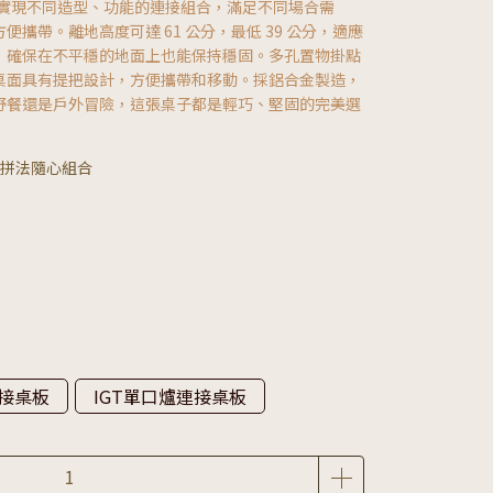
，實現不同造型、功能的連接組合，滿足不同場合需
攜帶。離地高度可達 61 公分，最低 39 公分，適應
，確保在不平穩的地面上也能保持穩固。多孔置物掛點
桌面具有提把設計，方便攜帶和移動。採鋁合金製造，
野餐還是戶外冒險，這張桌子都是輕巧、堅固的完美選
拼法隨心組合
接桌板
IGT單口爐連接桌板