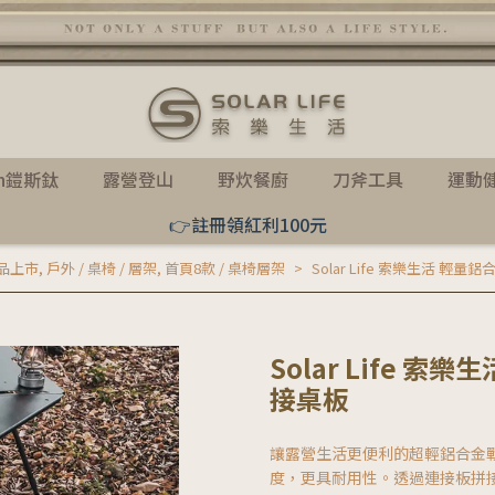
th鎧斯鈦
露營登山
野炊餐廚
刀斧工具
運動
👉註冊領紅利100元
新品上市
,
戶外 / 桌椅 / 層架
,
首頁8款 / 桌椅層架
Solar Life 索樂生活 輕
Solar Life 
接桌板
讓露營生活更便利的超輕鋁合金
度，更具耐用性。透過連接板拼