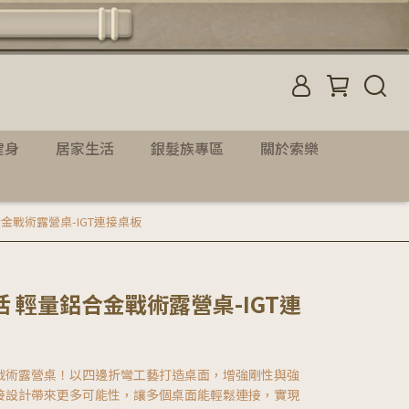
健身
居家生活
銀髮族專區
關於索樂
量鋁合金戰術露營桌-IGT連接桌板
索樂生活 輕量鋁合金戰術露營桌-IGT連
戰術露營桌！以四邊折彎工藝打造桌面，增強剛性與強
接設計帶來更多可能性，讓多個桌面能輕鬆連接，實現