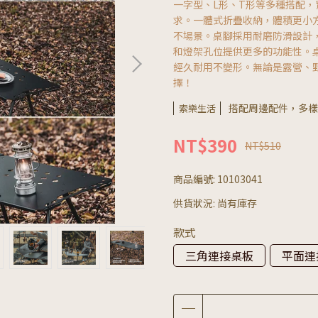
一字型、L形、T形等多種搭配
求。一體式折疊收納，體積更小方便
不場景。桌腳採用耐磨防滑設計
和燈架孔位提供更多的功能性。
經久耐用不變形。無論是露營、
擇！
搭配周邊配件，多樣
索樂生活
NT$390
NT$510
商品編號:
10103041
供貨狀況:
尚有庫存
款式
三角連接桌板
平面連