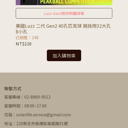
Luzz Gen2助你制霸球場
美國Luzz 二代 Gen2 40孔匹克球 競技用32大孔
美國
8小孔
球
已銷售：248
已銷
NT$110
NT
加入購物車
聯繫方式
客服專線：02-8969-9512
客服時間：08:00~17:00
信箱：solarlife.service@gmail.com
地址：220新北市板橋區板城路91號