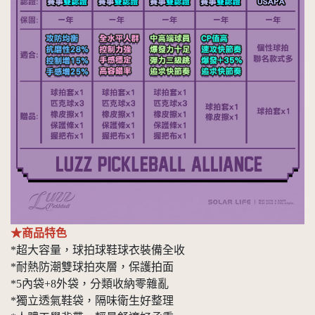
★商品特色
*超大容量，球拍球鞋球衣裝備全收
*耐熱防潮雙球拍夾層，保護拍面
*5內袋+8外袋，分類收納零雜亂
*獨立透氣鞋袋，隔味衛生好整理