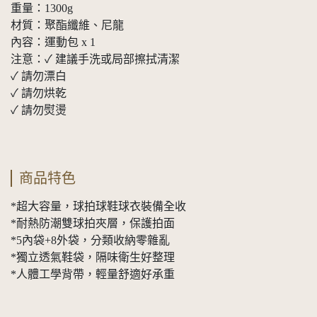
重量：1300g
材質：聚酯纖維、尼龍
內容：運動包 x 1
注意：✓ 建議手洗或局部擦拭清潔
✓ 請勿漂白
✓ 請勿烘乾
✓ 請勿熨燙
商品特色
*超大容量，球拍球鞋球衣裝備全收
*耐熱防潮雙球拍夾層，保護拍面
*5內袋+8外袋，分類收納零雜亂
*獨立透氣鞋袋，隔味衛生好整理
*人體工學背帶，輕量舒適好承重