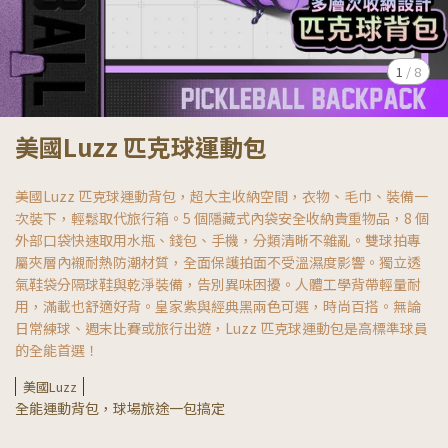
1
/
8
美國Luzz 匹克球運動包
美國Luzz 匹克球運動背包，超大主收納空間，衣物、毛巾、裝備一
次裝下，輕鬆取代旅行箱。5 個隱藏式內袋安全收納貴重物品，8 個
外部口袋快速取用水瓶、錢包、手機，分類清晰不雜亂。雙球拍專
屬夾層內襯耐熱防潮材質，全面保護拍面不受溫濕度影響。獨立透
氣鞋袋分隔球鞋與乾淨裝備，告別異味困擾。人體工學背帶輕量耐
用，滿載也舒適好背。皇家紫與經典黑兩色可選，時尚百搭。無論
日常練球、週末比賽或旅行出遊，Luzz 匹克球運動包是高標準球員
的全能首選！
美國Luzz
全能運動背包，球場旅途一包搞定