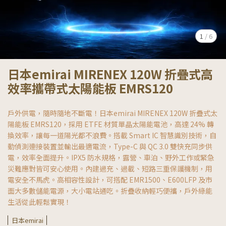
1
/
6
日本emirai MIRENEX 120W 折疊式高
效率攜帶式太陽能板 EMRS120
戶外供電，隨時隨地不斷電！日本emirai MIRENEX 120W 折疊式太
陽能板 EMRS120，採用 ETFE 材質單晶太陽能電池，高達 24% 轉
換效率，讓每一道陽光都不浪費。搭載 Smart IC 智慧識別技術，自
動偵測連接裝置並輸出最適電流，Type-C 與 QC 3.0 雙快充同步供
電，效率全面提升。IPX5 防水規格，露營、車泊、野外工作或緊急
災難應對皆可安心使用。內建過充、過載、短路三重保護機制，用
電安全不馬虎。高相容性設計，可搭配 EMR1500、E600LFP 及市
面大多數儲能電源，大小電站通吃。折疊收納輕巧便攜，戶外綠能
生活從此輕鬆實現！
日本emirai