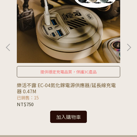
提供穩定充電品質，保護3C產品
樂活不露 EC-04氮化鎵電源供應器/延長線充電
AD
器 0.47M
延
已銷售：15
已銷
NT$750
NT
加入購物車