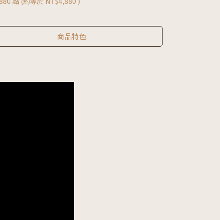
880
點 (約等於
NT$4,880
)
商品特色