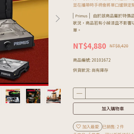
並在攜帶時手柄會將單口爐鎖定
由於該商品屬於特價
Primus
狀況，商品若有小掉漆且不影響
單。
NT$4,880
NT$8,420
商品編號:
20101672
供貨狀況:
尚有庫存
加入購物車
加入最愛
已銷售: 2 件