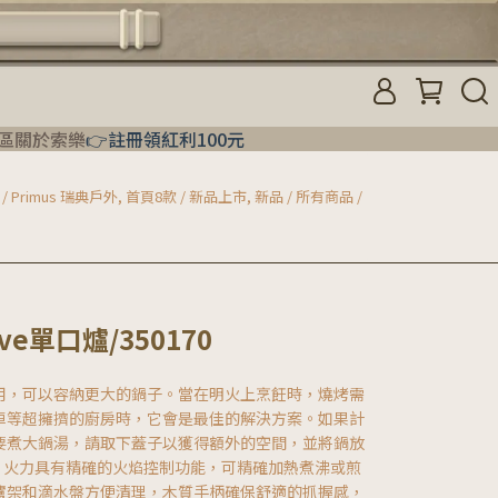
區
關於索樂
👉註冊領紅利100元
/ Primus 瑞典戶外
,
首頁8款 / 新品上市
,
新品 / 所有商品 /
tove單口爐/350170
用，可以容納更大的鍋子。當在明火上烹飪時，燒烤需
車等超擁擠的廚房時，它會是最佳的解決方案。如果計
要煮大鍋湯，請取下蓋子以獲得額外的空間，並將鍋放
 W 火力具有精確的火焰控制功能，可精確加熱煮沸或煎
爐架和滴水盤方便清理，木質手柄確保舒適的抓握感，