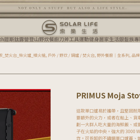
ith鎧斯鈦
露營登山
野炊餐廚
刀斧工具
運動健身
居家生活
銀髮族專
肉架_焚火台_柴火爐_噴火槍
,
戶外 / 野炊 / 鍋爐 / 焚火台
,
野外餐廚｜全系列
,
品牌 
PRIMUS Moja S
這款單口爐易於攜帶，且堅固耐
要額外的火力，或者在船上、貨
劃一大群人吃大量的海鮮飯、或
子在火焰的中央。強大的 3000
炸。可拆卸的不鏽鋼單口爐蓋、