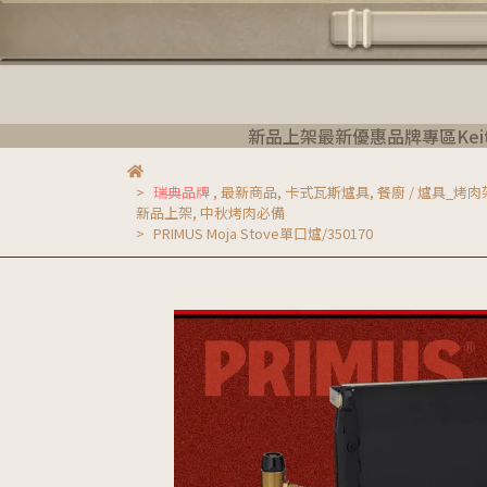
新品上架
最新優惠
品牌專區
Ke
瑞典品牌
,
最新商品
,
卡式瓦斯爐具
,
餐廚 / 爐具_烤
新品上架
,
中秋烤肉必備
PRIMUS Moja Stove單口爐/350170