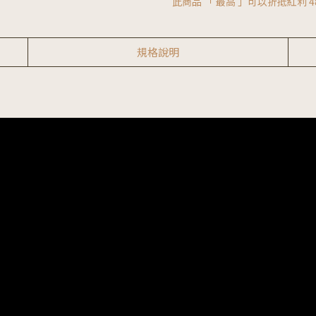
此商品 「 最高 」可以折抵紅利
4
規格說明