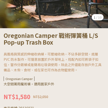
1
/
10
Oregonian Camper 戰術彈簧桶 L/S
Pop-up Trash Box
具風格與質感的伸縮收納桶，可壓縮收納，不佔多餘空間，底層
PVC 防水製作，可隨意放置於戶外草地上，搭配內扣可將袋子扣
住，當作分類桶或是簡易垃圾袋使用，除此之外還能存放戶外工具
備品、木柴、食材、或在家也可作為衣物籃使用。
Oregonian Camper
大空間萬用魔術桶，適用居家戶外
NT$1,580
NT$2,050
商品編號:
20116021