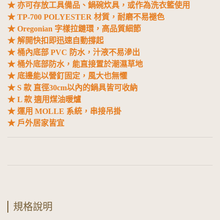
★ 亦可存放工具備品、鍋碗炊具，或作為洗衣籃使用
★ TP-700 POLYESTER 材質，耐磨不易褪色
★ Oregonian 字樣拉鏈環，高品質細節
★ 解開快扣即迅速自動撐起
★ 桶內底部 PVC 防水，汁液不易滲出
★ 桶外底部防水，能直接置於潮濕草地
★ 底邊能以營釘固定，風大也無懼
★ S 款 直徑30cm以內的鍋具皆可收納
★ L 款 適用煤油暖爐
★ 運用 MOLLE 系統，串接吊掛
★ 戶外居家皆宜
規格說明