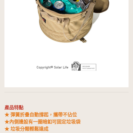
產品特點
★ 彈簧折疊自動撐起，攜帶不佔位
★內側邊設有一圈暗釦可固定垃圾袋
★ 垃圾分類輕鬆達成