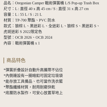
品名：Oregonian Camper 戰術彈簧桶 L/S Pop-up Trash Box
尺寸：L : 直徑 40 x 高 45 cm / S : 直徑 31 x 高 27 cm
容量：L : 55 L / S : 21 L
材質：TP-700 聚酯、PVC 防水
款式：狼棕 L、黑迷彩 L、全迷彩 L、狼棕 S、黑迷彩 S、
虎斑迷彩 S 2022限定色
型號：OCB 2026、OCB 2024
內容：戰術彈簧桶 x 1
商品特色
*彈簧折疊設計自動升高攜帶不佔位
*內側邊設有一圈暗釦可固定垃圾袋
*能存放工具備品、也可當作洗衣籃
*聚酯纖維材質，耐用耐磨快乾
*底層防水製作，可安心放置草地上