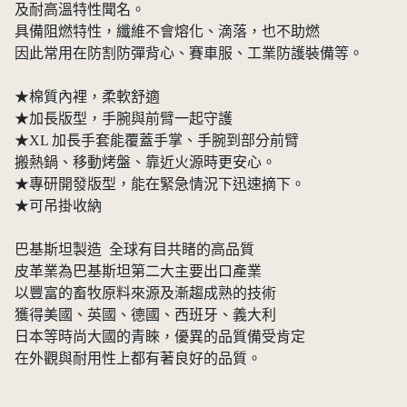
及耐高溫特性聞名。
具備阻燃特性，纖維不會熔化、滴落，也不助燃
因此常用在防割防彈背心、賽車服、工業防護裝備等。
★棉質內裡，柔軟舒適
★加長版型，手腕與前臂一起守護
★XL 加長手套能覆蓋手掌、手腕到部分前臂
搬熱鍋、移動烤盤、靠近火源時更安心。
★專研開發版型，能在緊急情況下迅速摘下。
★可吊掛收納
巴基斯坦製造 全球有目共睹的高品質
皮革業為巴基斯坦第二大主要出口產業
以豐富的畜牧原料來源及漸趨成熟的技術
獲得美國、英國、德國、西班牙、義大利
日本等時尚大國的青睞，優異的品質備受肯定
在外觀與耐用性上都有著良好的品質。