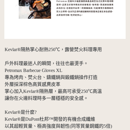
Kevlar®隔熱掌心耐熱250℃，露營焚火料理專用
戶外料理最迷人的瞬間，往往也最燙手。
Petromax Barbecue Gloves XL
專為烤肉、焚火台、鑄鐵鍋與鍛鐵鍋操作打造
外層採深棕色高質感麂皮革
掌心加入Kevlar®隔熱層，最高可承受250℃高溫
讓你在火邊料理時多一層穩穩的安全感。
Kevlar®是什麼?
Kevlar®是DuPont杜邦™開發的有機合成纖維
以其超輕質量、極高強度與韌性(同等質量鋼鐵的5倍)