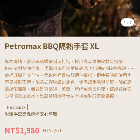
1
/
7
Petromax BBQ隔熱手套 XL
專為燒烤、營火與鑄鐵鍋料理打造，採用高品質麂皮材質搭配
Kevlar耐熱強化層，手掌部位可承受最高250°C短時間接觸高溫，有
效提升操作安全性。柔軟內裡提供舒適包覆感，即使長時間使用也
不易感到不適。加長式護腕設計能進一步保護手腕與前臂，降低高
溫燙傷風險。無論是荷蘭鍋、煎盤、烤網或營火料理，都能讓你安
心拿取高溫器具，是露營與燒烤玩家不可或缺的安全裝備。
Petromax
耐熱手套高溫燒烤安心拿取
NT$1,980
NT$2,570