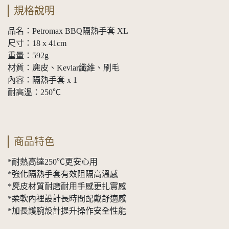
規格說明
品名：Petromax BBQ隔熱手套 XL
尺寸：18 x 41cm
重量：592g
材質：麂皮、Kevlar纖維、刷毛
內容：隔熱手套 x 1
耐高溫：250℃
商品特色
*耐熱高達250℃更安心用
*強化隔熱手套有效阻隔高溫感
*麂皮材質耐磨耐用手感更扎實感
*柔軟內裡設計長時間配戴舒適感
*加長護腕設計提升操作安全性能