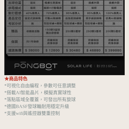
★商品特色
*可視化自由編程，參數可任意調整
*搭載AI智能晶片，模擬真實球性
*落點區域全覆蓋，可發出所有旋球
*德國BASF發球輪耐用穩定升級
*支援wifi與遙控器雙重控制