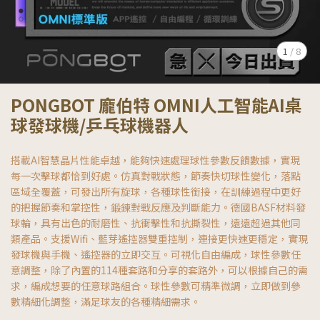
1
/
8
PONGBOT 龐伯特 OMNI人工智能AI桌
球發球機/乒乓球機器人
搭載AI智慧晶片性能卓越，能夠快速處理球性參數反饋數據，實現
每一次擊球都恰到好處。仿真對戰狀態，節奏快切球性變化，落點
區域全覆蓋，可發出所有旋球，各種球性銜接，在訓練過程中更好
的把握節奏和掌控性，鍛鍊對戰反應及判斷能力。德國BASF材料發
球輪，具有出色的耐磨性、抗衝擊性和抗撕裂性，遠遠超過其他同
類產品。支援Wifi、藍芽遙控器雙重控制，連接更快速更穩定，實現
發球機與手機、遙控器的立即交互。可視化自由編成，球性參數任
意調整，除了內置的114種套路和分享的套路外，可以根據自己的需
求，編成想要的任意球路組合。球性參數可精準微調，立即做到參
數精細化調整，滿足球友的各種精細需求。