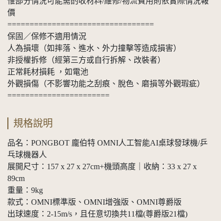
惟部分情況可能需酌收材料/維修/物流費用則依實際情況報
價
=================================
保固／保修不適用情況
人為損壞（如摔落、進水、外力撞擊等造成損害）
非授權拆修（經第三方或自行拆解、改裝者）
正常耗材損耗 ，如電池
外觀損傷（不影響功能之刮痕、脫色、磨損等外觀瑕疵）
=======================
規格說明
品名：PONGBOT 龐伯特 OMNI人工智能AI桌球發球機/乒
乓球機器人
展開尺寸：157 x 27 x 27cm+機頭高度｜收納：33 x 27 x
89cm
重量：9kg
款式：OMNI標準版、OMNI增強版、OMNI尊爵版
出球速度：2-15m/s，且任意切換共11檔(尊爵版21檔)