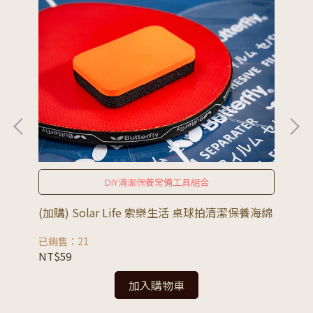
DIY清潔保養常備工具組合
皮工
(加購) Solar Life 索樂生活 桌球拍清潔保養海綿
(加
劑
已銷售：21
已銷
NT$59
NT
加入購物車