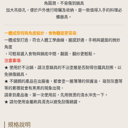
角圓潤，不易傷到鍋具
加大吊掛孔，便於戶外進行晾曬及收納，是一款值得入手的料理必
備器具。
一體成型特殊角度設計，食物翻面更容易:
一體成型打造，符合人體工學曲線，握感舒適，手柄與鏟面的微妙
角度
，可輕易鏟入食物與鍋底中間，翻面、翻炒更輕鬆。
注意事項:
★ 使用於不沾鍋，請注意鍋具的不沾塗層是否耐得住鐵具刮擦，以
免損傷鍋具。
★ 不鏽鋼的產品在出廠後，都會塗一層薄薄的保護油， 碰到灰塵等
等的累積就會有黑黑的現象出現，
請拿到產品後，第一次使用前，先用微燙的清水沖洗一下。
★ 請勿使用金屬刷具清洗以避免刮傷鍋鏟。
規格說明