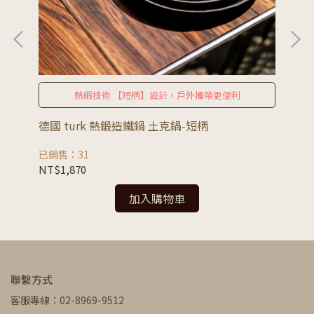
熱緞技術 【短柄】設計，戶外攜帶更便利
德國 turk 熱鍛造鐵鍋 土克鍋-短柄
德國
已銷售：31
已銷
NT$1,870
NT
加入購物車
聯繫方式
客服專線：02-8969-9512