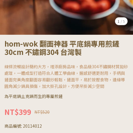
1
/
5
hom-wok 翻面神器 平底鍋專用煎鏟
30cm 不鏽鋼304 台灣製
線條流暢設計簡約大方，增添廚房品味，食品級304不鏽鋼材質拋砂
處理，一體成型打造符合人體工學曲線，握感舒適更耐用，手柄與
鏟面完美角度翻面容易翻炒輕鬆，鏟面平，易於按壓食物，邊緣導
圓角減少鍋具損傷，加大掛孔設計，方便吊掛減少空間
為平底鍋土克鍋而生的專屬煎鏟
NT$399
NT$520
商品編號:
20114012