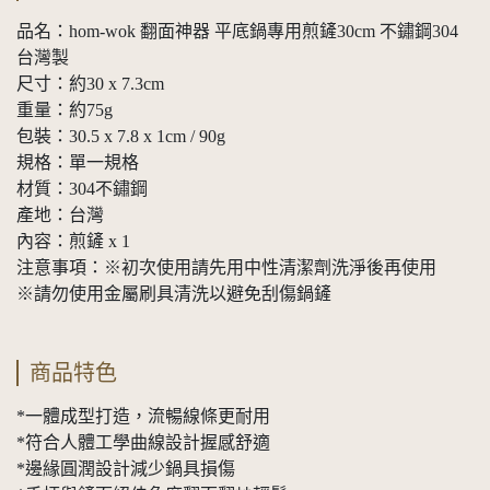
品名：hom-wok 翻面神器 平底鍋專用煎鏟30cm 不鏽鋼304
台灣製
尺寸：約30 x 7.3cm
重量：約75g
包裝：30.5 x 7.8 x 1cm / 90g
規格：單一規格
材質：304不鏽鋼
產地：台灣
內容：煎鏟 x 1
注意事項：※初次使用請先用中性清潔劑洗淨後再使用
※請勿使用金屬刷具清洗以避免刮傷鍋鏟
商品特色
*一體成型打造，流暢線條更耐用
*符合人體工學曲線設計握感舒適
*邊緣圓潤設計減少鍋具損傷