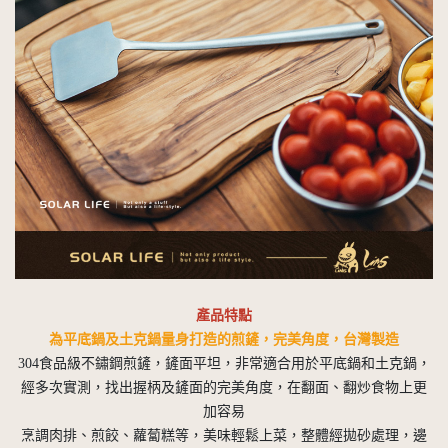
產品特點
為平底鍋及土克鍋量身打造的煎鏟，完美角度，台灣製造
304食品級不鏽鋼煎鏟，鏟面平坦，非常適合用於平底鍋和土克鍋，
經多次實測，找出握柄及鏟面的完美角度，在翻面、翻炒食物上更
加容易
烹調肉排、煎餃、蘿蔔糕等，美味輕鬆上菜，整體經拋砂處理，邊