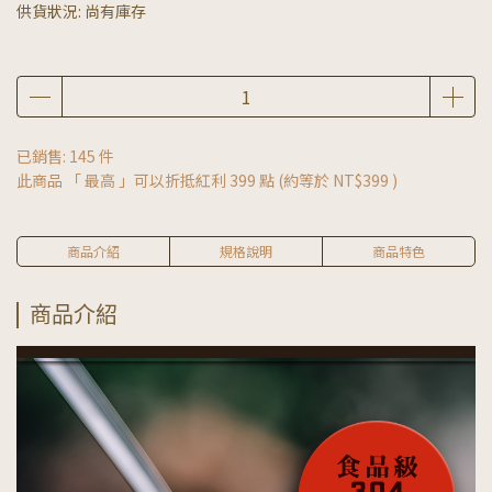
供貨狀況:
尚有庫存
已銷售: 145 件
此商品 「 最高 」可以折抵紅利
399
點 (約等於
NT$399
)
商品介紹
規格說明
商品特色
商品介紹