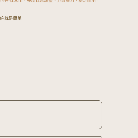
可達415cm，長度任意調整、分散壓力、穩定耐用，
納就是簡單