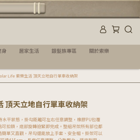
健身
居家生活
銀髮族專區
關於索樂
Solar Life 索樂生活 頂天立地自行單車收納架
索樂生活 頂天立地自行單車收納架
持水平狀態，掛勾距離可左右任意調整，橡膠PU包覆
點可扣鎖，底部旋轉迫緊即完成。整組吊架所有部位都
造簡單又直觀，吊勾還能放上手套、安全帽。掛架可以