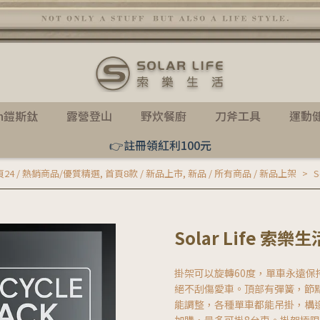
th鎧斯鈦
露營登山
野炊餐廚
刀斧工具
運動
👉註冊領紅利100元
24 / 熱銷商品/優質精選
,
首頁8款 / 新品上市
,
新品 / 所有商品 / 新品上架
Solar Life 
掛架可以旋轉60度，單車永遠保
絕不刮傷愛車。頂部有彈簧，節
能調整，各種單車都能吊掛，構