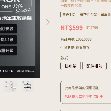
加購，最多可掛8台車。掛架極限
一撐超過20年。
省空間掛架，單車收
索樂生活
NT$599
NT$799
商品編號:
10510003
供貨狀況:
尚有庫存
款式
掛車架
配件掛勾
此商品參與的優惠活動
加購頂天立地單車架配件