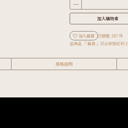
加入購物車
加入最愛
已銷售: 207 件
此商品 「 最高 」可以折抵紅利
1
規格說明