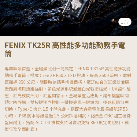
1
/
7
FENIX TK25R 高性能多功能勤務手電
筒
專業執法首選，全場景照明一筒搞定！FENIX TK25R 高性能多功能
勤務手電筒，搭載 Cree XHP50.3 LED 燈珠，最高 3600 流明，遠射
距離達 350 公尺，關鍵時刻精準辨識目標。聚泛結合光斑設計兼顧
近距廣域與遠距強射，多色光源系統涵蓋白光戰術強光、UV 證件驗
證、紅光夜間照明、紅藍閃警示，全場景靈活應對。尾部撥盤瞬間
鎖定防誤觸，雙按鍵獨立控制一鍵極亮與一鍵爆閃，極速反應無需
切換。Type-C 快充 1.5 小時充飽，搭配大容量電池最長續航達 55
小時。IP68 防水等級通過 1.5 公尺跌落測試，鋁合金 CNC 加工機身
堅固耐用，搭配 ALC-03 快拔支架可實現免持 360 度定向照明，戰
術任務全面制霸！