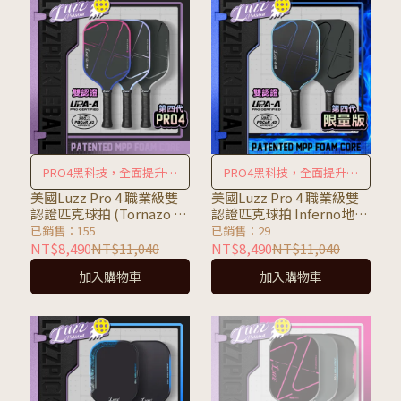
PRO4黑科技，全面提升匹
PRO4黑科技，全面提升匹
克球表現
克球表現
美國Luzz Pro 4 職業級雙
美國Luzz Pro 4 職業級雙
認證匹克球拍 (Tornazo 龍
認證匹克球拍 Inferno地獄
捲風 / Inferno 地獄火)
火 (Blue Blaze藍
已銷售：155
已銷售：29
焰/Darkness黑焰)
NT$8,490
NT$11,040
NT$8,490
NT$11,040
加入購物車
加入購物車