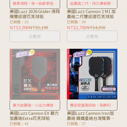
精準滑翔，每一拍都掌控全
加農砲二代，持久爆發競技
場！
球拍
美國Luzz 2026 Glider 滑翔
美國Luzz Cannon 2 M1 加
機雙認證匹克球拍
農砲二代雙認證匹克球拍
已銷售：10
已銷售：39
NT$3,990
NT$5,190
NT$3,790
NT$4,930
已售完
已售完
暴力加農砲，少出力爆發每
雙認證重砲球拍，為勝利而
一拍！
生
美國Luzz Cannon EX 暴力
美國Luzz Cannon Iron加
加農砲Extra匹克球拍
農砲 鋼鐵重砲台灣獨賣版
雙認證匹克球拍
已銷售：43
已銷售：27