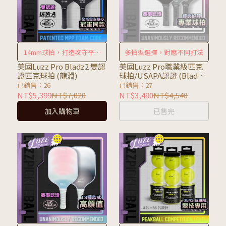
14mm球拍，打造攻守平衡
多拍型選擇，對應不同打法
首選
美國Luzz Pro Bladz2 雙認
美國Luzz Pro職業級匹克
證匹克球拍 (龍淵)
球拍/USAPA認證 (Blade
刀鋒/Glider滑翔機/ZZ)
已銷售：26
已銷售：27
NT$5,399
NT$7,020
NT$3,490
NT$4,540
加入購物車
已售完