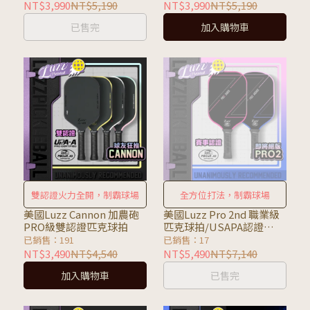
NT$3,990
NT$5,190
NT$3,990
NT$5,190
已售完
加入購物車
雙認證火力全開，制霸球場
全方位打法，制霸球場
美國Luzz Cannon 加農砲
美國Luzz Pro 2nd 職業級
PRO級雙認證匹克球拍
匹克球拍/USAPA認證
(Archer射手 / Saber軍刀)
已銷售：191
已銷售：17
NT$3,490
NT$4,540
NT$5,490
NT$7,140
加入購物車
已售完