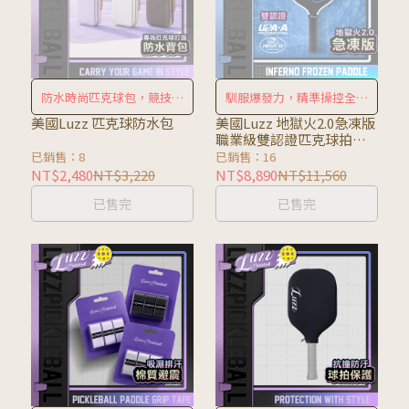
防水時尚匹克球包，競技休
馴服爆發力，精準操控全場
閒首選
制霸！
美國Luzz 匹克球防水包
美國Luzz 地獄火2.0急凍版
職業級雙認證匹克球拍
Inferno Frozen
已銷售：8
已銷售：16
NT$2,480
NT$3,220
NT$8,890
NT$11,560
已售完
已售完