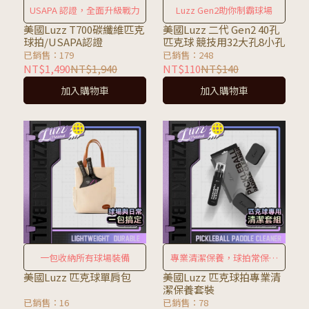
USAPA 認證，全面升級戰力
Luzz Gen2助你制霸球場
美國Luzz T700碳纖維匹克
美國Luzz 二代 Gen2 40孔
球拍/USAPA認證
匹克球 競技用32大孔8小孔
已銷售：179
已銷售：248
NT$1,490
NT$1,940
NT$110
NT$140
加入購物車
加入購物車
一包收納所有球場裝備
專業清潔保養，球拍常保最
佳狀態
美國Luzz 匹克球單肩包
美國Luzz 匹克球拍專業清
潔保養套裝
已銷售：16
已銷售：78