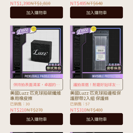
NT$1,390
NT$1,810
NT$495
NT$640
加入購物車
加入購物車
保持拍表面清潔，卓越的完
護拍首選！耐磨好貼球友必
美配件
備
美國Luzz 匹克球拍碳纖維
美國Luzz 匹克球拍邊框保
專用橡皮擦
護膠帶2入組 保護條
已銷售：30
已銷售：57
NT$210
NT$270
NT$310
NT$400
加入購物車
加入購物車