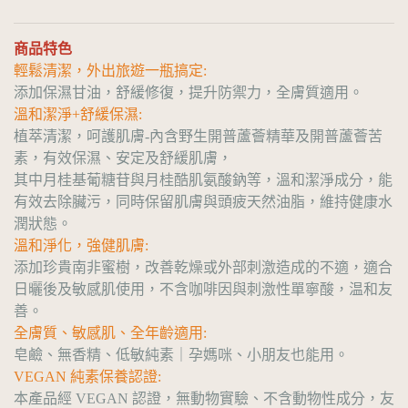
商品特色
輕鬆清潔，外出旅遊一瓶搞定:
添加保濕甘油，舒緩修復，提升防禦力，全膚質適用。
溫和潔淨+舒緩保濕:
植萃清潔，呵護肌膚-內含野生開普蘆薈精華及開普蘆薈苦
素，有效保濕、安定及舒緩肌膚，
其中月桂基葡糖苷與月桂酷肌氨酸鈉等，溫和潔淨成分，能
有效去除臟污，同時保留肌膚與頭疲天然油脂，維持健康水
潤狀態。
溫和淨化，強健肌膚:
添加珍貴南非蜜樹，改善乾燥或外部刺激造成的不適，適合
日曬後及敏感肌使用，不含咖啡因與刺激性單寧酸，温和友
善。
全膚質、敏感肌、全年齡適用:
皂鹼、無香精、低敏純素｜孕媽咪、小朋友也能用。
VEGAN 純素保養認證:
本產品經 VEGAN 認證，無動物實驗、不含動物性成分，友