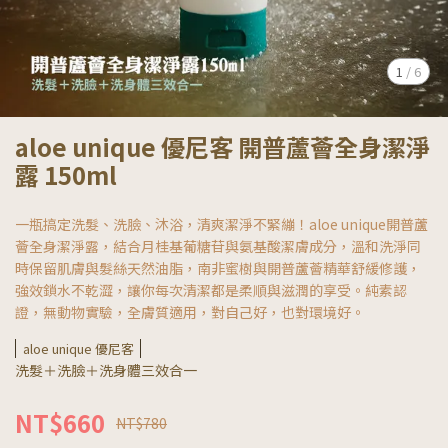
1
/
6
aloe unique 優尼客 開普蘆薈全身潔淨
露 150ml
一瓶搞定洗髮、洗臉、沐浴，清爽潔淨不緊繃！aloe unique開普蘆
薈全身潔淨露，結合月桂基葡糖苷與氨基酸潔膚成分，溫和洗淨同
時保留肌膚與髮絲天然油脂，南非蜜樹與開普蘆薈精華舒緩修護，
強效鎖水不乾澀，讓你每次清潔都是柔順與滋潤的享受。純素認
證，無動物實驗，全膚質適用，對自己好，也對環境好。
aloe unique 優尼客
洗髮＋洗臉＋洗身體三效合一
NT$660
NT$780