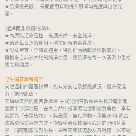
★肌膚透亮感｜ 長期使用有助提升肌膚勻亮度與自然光
澤。
-選擇南非蜜樹的理由-
★高原無污染種植，來源天然、安全純淨。
★適合每日沐浴使用，清潔同時溫柔養膚。
★男女皆宜，全膚質適用，特別推薦給乾燥與敏感肌。
擁抱來自非洲大地的純淨力量，讓肌膚在每一次清洗中重拾
透亮與潤澤。
野生開普蘆薈精華:
天然溫和的蘆薈精華，能有效安定及舒緩膚況，提升保濕
力，調理肌膚。
天頂級天然的開普敦蘆薈-主成分開普敦蘆薈生長於南非開
普教半沙漠地區，在大自然中扮演著治癒和滋養角色，享有
美譽為『奇蹟植物』，無農藥、無化學物，承襲200年的古
法循環保育採集方式，從野生蘆薈株採收底部的4至8片葉
子，同時刺激頂部生長，過程宛如修剪般友善對待，以不破