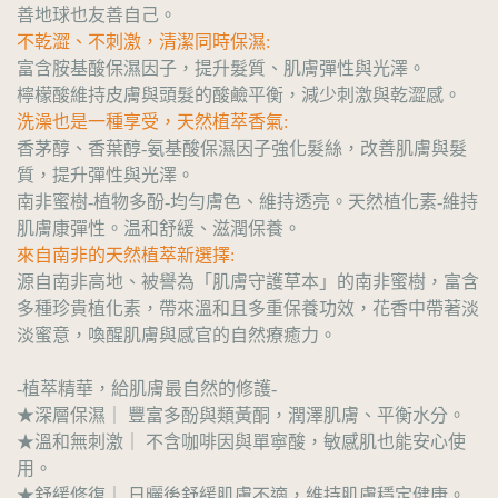
善地球也友善自己。
不乾澀、不刺激，清潔同時保濕:
富含胺基酸保濕因子，提升髮質、肌膚彈性與光澤。
檸檬酸維持皮膚與頭髮的酸鹼平衡，減少刺激與乾澀感。
洗澡也是一種享受，天然植萃香氣:
香茅醇、香葉醇-氨基酸保濕因子強化髮絲，改善肌膚與髮
質，提升彈性與光澤。
南非蜜樹-植物多酚-均勻膚色、維持透亮。天然植化素-維持
肌膚康彈性。温和舒緩、滋潤保養。
來自南非的天然植萃新選擇:
源自南非高地、被譽為「肌膚守護草本」的南非蜜樹，富含
多種珍貴植化素，帶來溫和且多重保養功效，花香中帶著淡
淡蜜意，喚醒肌膚與感官的自然療癒力。
-植萃精華，給肌膚最自然的修護-
★深層保濕｜ 豐富多酚與類黃酮，潤澤肌膚、平衡水分。
★溫和無刺激｜ 不含咖啡因與單寧酸，敏感肌也能安心使
用。
★舒緩修復｜ 日曬後舒緩肌膚不適，維持肌膚穩定健康。