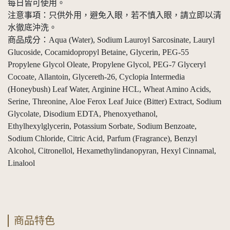
每日皆可使用。
注意事項：只供外用，避免入眼，若不慎入眼，請立即以清
水徹底沖洗。
商品成分：Aqua (Water), Sodium Lauroyl Sarcosinate, Lauryl
Glucoside, Cocamidopropyl Betaine, Glycerin, PEG-55
Propylene Glycol Oleate, Propylene Glycol, PEG-7 Glyceryl
Cocoate, Allantoin, Glycereth-26, Cyclopia Intermedia
(Honeybush) Leaf Water, Arginine HCL, Wheat Amino Acids,
Serine, Threonine, Aloe Ferox Leaf Juice (Bitter) Extract, Sodium
Glycolate, Disodium EDTA, Phenoxyethanol,
Ethylhexylglycerin, Potassium Sorbate, Sodium Benzoate,
Sodium Chloride, Citric Acid, Parfum (Fragrance), Benzyl
Alcohol, Citronellol, Hexamethylindanopyran, Hexyl Cinnamal,
Linalool
商品特色