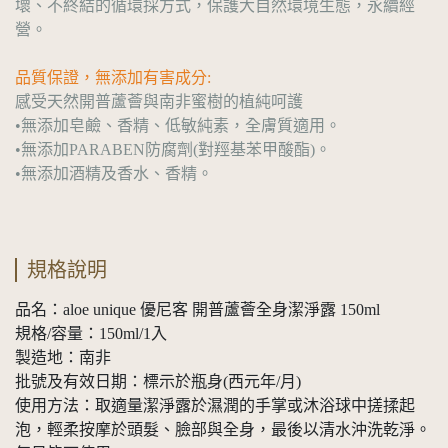
壞、不終結的循環採方式，保護大自然環境生態，永續經
營。
品質保證，無添加有害成分:
感受天然開普蘆薈與南非蜜樹的植純呵護
•無添加皂鹼、香精、低敏純素，全膚質適用。
•無添加PARABEN防腐劑(對羥基苯甲酸酯)。
•無添加酒精及香水、香精。
規格說明
品名：aloe unique 優尼客 開普蘆薈全身潔淨露 150ml
規格/容量：150ml/1入
製造地：南非
批號及有效日期：標示於瓶身(西元年/月)
使用方法：取適量潔淨露於濕潤的手掌或沐浴球中搓揉起
泡，輕柔按摩於頭髮、臉部與全身，最後以清水沖洗乾淨。