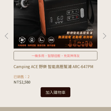
一機多用，智慧控壓，充氣神隊友
Camping ACE 野樂 智能高壓幫浦 ARC-647PM
樂
已銷售：2
已銷
NT$2,580
NT
加入購物車