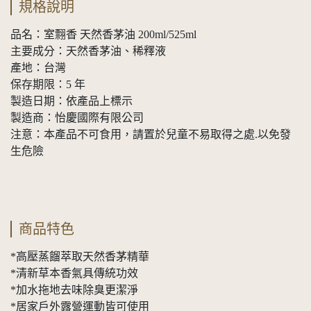
規格說明
品名：室翲香 天然香茅油 200ml/525ml
主要成分：天然香茅油、稀釋液
產地：台灣
保存期限：5 年
製造日期：依產品上標示
製造商：怡慶國際有限公司
注意：本產品不可食用，請置於兒童不易取得之處.以免發
生危險
商品特色
*高壓蒸餾萃取天然香茅精華
*清新草本香氣具傳統功效
*加水拖地去味除臭更潔淨
*居家戶外露營運動皆可使用