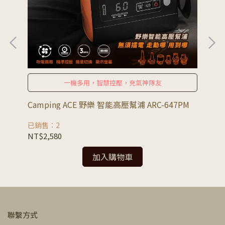
一機多用，智慧控壓，充氣神隊友
5入組
Camping ACE 野樂 智能高壓幫浦 ARC-647PM
樂
已銷售：2
已銷
NT$2,580
NT
加入購物車
聯繫方式