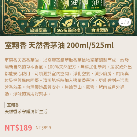
1
/
8
室翲香 天然香茅油 200ml/525ml
室翲香天然香茅油，以高壓蒸餾萃取香茅植物精華調製而成，散發
清新自然的草本香氣。100%天然配方，無添加化學劑，居家或外出
都能安心使用。可噴灑於室內空間，淨化空氣，減少廚房、廁所與
垃圾桶等異味困擾。清潔地板時加入適量香茅油，更能達到去污與
芳香效果。台灣製造品質安心，無論登山、露營、烤肉或戶外運
動，淨味的實用好幫手。
室翲香
天然香茅守護清新生活
NT$189
NT$899