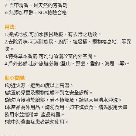
⭐ 自帶清香，是天然的芳香劑
⭐ 無添加甲醇，SGS檢驗合格
用法:
1.擦拭地板-可加水擦拭地板，有去污之功效。
2.去除異味-可消除廚房、廁所、垃圾桶、寵物棲息地…等異
味。
3.特殊草本香氣-可均勻噴灑於室內外空間。
4.戶外必備-出外旅遊必備 (登山、野營、垂釣、海邊…等)。
貼心提醒:
❗勿近火源，避免40度以上高溫。
❗請置於兒童及寵物接觸不到之安全處所。
❗請勿直接噴於臉部，若不慎觸及，請以大量清水沖洗。
❗本產品為外用品，請勿食用，如不慎誤食，請先服用大量
飲用水並攜帶本 產品就醫。
❗地中海貧血症患者請勿使用。