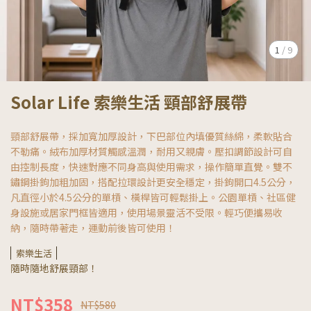
1
/
9
Solar Life 索樂生活 頸部舒展帶
頸部舒展帶，採加寬加厚設計，下巴部位內填優質絲綿，柔軟貼合
不勒痛。絨布加厚材質觸感溫潤，耐用又親膚。壓扣調節設計可自
由控制長度，快速對應不同身高與使用需求，操作簡單直覺。雙不
鏽鋼掛鉤加粗加固，搭配拉環設計更安全穩定，掛鉤開口4.5公分，
凡直徑小於4.5公分的單槓、橫桿皆可輕鬆掛上。公園單槓、社區健
身設施或居家門框皆適用，使用場景靈活不受限。輕巧便攜易收
納，隨時帶著走，運動前後皆可使用！
索樂生活
隨時隨地舒展頸部！
NT$358
NT$580