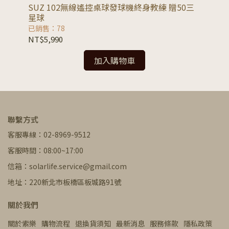
SUZ 102無線遙控桌球發球機終身教練 贈50三
SU
星球
已銷售：78
已銷
NT$5,990
NT
加入購物車
聯繫方式
客服專線：02-8969-9512
客服時間：08:00~17:00
信箱：solarlife.service@gmail.com
地址：220新北市板橋區板城路91號
關於我們
關於索樂
購物流程
退換貨須知
最新消息
服務條款
隱私政策