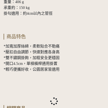
重量：406 g
承重約：150 kg
掛勾適用：約4cm以內之管徑
商品特色
*加寬加厚絲綿，柔軟貼合不勒痛
*壓扣自由調節，快速對應各身高
*雙不鏽鋼掛鉤，加粗安全更穩固
*開口4.5cm，單槓橫桿通用掛置
*輕巧便攜好收，公園居家皆適用
相關商品