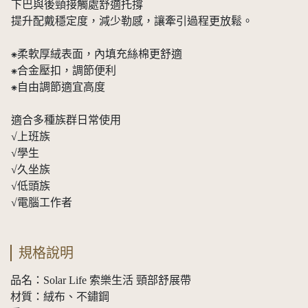
下巴與後頸接觸處舒適托撐
提升配戴穩定度，減少勒感，讓牽引過程更放鬆。
⁕柔軟厚絨表面，內填充絲棉更舒適
⁕合金壓扣，調節便利
⁕自由調節適宜高度
適合多種族群日常使用
√上班族
√學生
√久坐族
√低頭族
√電腦工作者
規格說明
品名：Solar Life 索樂生活 頸部舒展帶
材質：絨布、不鏽鋼