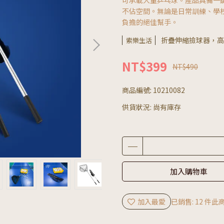
可承載大量乒乓球。產品具備一
不佔空間。無論是日常訓練、學
負擔的絕佳幫手。
折疊伸縮撿球器，高
索樂生活
NT$399
NT$490
商品編號:
10210082
供貨狀況:
尚有庫存
加入購物車
加入最愛
已銷售: 12 件
此商