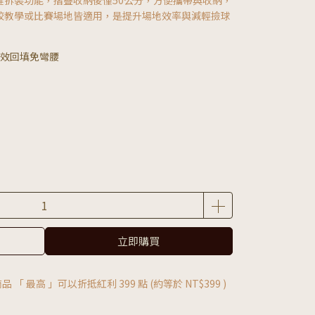
鍵拆裝功能，摺疊收納後僅50公分，方便攜帶與收納，
校教學或比賽場地皆適用，是提升場地效率與減輕撿球
效回填免彎腰
立即購買
品 「 最高 」可以折抵紅利
399
點 (約等於
NT$399
)