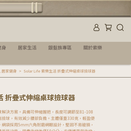
健身
居家生活
銀髮族專區
關於索樂
,
居家健身
Solar Life 索樂生活 折疊式伸縮桌球撿球器
索樂生活 折疊式伸縮桌球撿球器
解決方案。具備可伸縮握把，長度可調節至81-108
撿球，有效減少腰部負擔。主體僅重330克，輕盈便
。網袋採用5mm六角耐磨網眼設計，堅固不易破損，