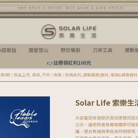
th鎧斯鈦
露營登山
野炊餐廚
刀斧工具
運動
👉註冊領紅利100元
頁8款 / 新品上市
,
桌球
,
戶外 / 拖車 / 收納系列
,
運動健身|器材
,
瑜珈&健身器材
Solar Life 
大容量撿球器提供高效便捷的撿球
公分，讓使用者無需彎腰即可輕鬆
攜，適合教練與學員長時間使用