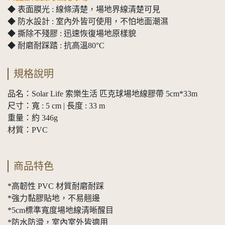
◆ 表面膜光 : 線條清楚，場地界線清楚可見
◆ 防水設計 : 室內外皆可使用，不怕地面潮濕
◆ 撕除不殘膠 : 迅速恢復場地原樣貌
◆ 耐磨耐踩踏 : 抗高溫80°C
規格說明
品名：Solar Life 索樂生活 匹克球場地線膠帶 5cm*33m
尺寸：寬 : 5 cm | 長度 : 33 m
重量：約 346g
材質：PVC
商品特色
*高韌性 PVC 材質耐磨耐踩
*強力黏膠貼地，不易翹邊
*5cm標準寬度場地線清晰醒目
*防水防滑，室內室外皆適用