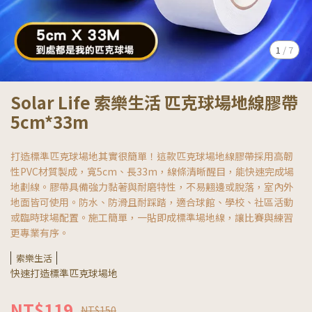
1
/
7
Solar Life 索樂生活 匹克球場地線膠帶
5cm*33m
打造標準匹克球場地其實很簡單！這款匹克球場地線膠帶採用高韌
性PVC材質製成，寬5cm、長33m，線條清晰醒目，能快速完成場
地劃線。膠帶具備強力黏著與耐磨特性，不易翹邊或脫落，室內外
地面皆可使用。防水、防滑且耐踩踏，適合球館、學校、社區活動
或臨時球場配置。施工簡單，一貼即成標準場地線，讓比賽與練習
更專業有序。
索樂生活
快速打造標準匹克球場地
NT$119
NT$150