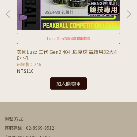
Luzz Gen2助你制霸球場
美國Luzz 二代 Gen2 40孔匹克球 競技用32大孔
美國
8小孔
球
已銷售：246
已銷
NT$110
NT
加入購物車
聯繫方式
客服專線：02-8969-9512