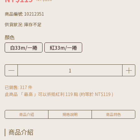
商品編號:
10212351
供貨狀況:
庫存不足
顏色
白33m/一捲
紅33m/一捲
已銷售: 317 件
此商品 「 最高 」可以折抵紅利
119
點 (約等於
NT$119
)
商品介紹
規格說明
商品特色
商品介紹