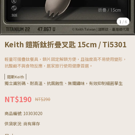
1
/
6
Keith 鎧斯鈦折疊叉匙 15cm / Ti5301
輕量可摺疊鈦餐具，鎖片固定解鎖方便，且強度高不易使用變形，
抗酸鹼不與食物反應，居家旅行使用健康首選。
鎧斯Keith
獨立識別碼、耐高溫、抗腐蝕性、無鐵鏽味，有效抑制細菌孳生
NT$190
NT$290
商品編號:
10303020
供貨狀況:
尚有庫存