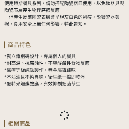
使用鎧斯餐具系列，請勿搭配陶瓷器皿使用，以免鈦器具與
陶瓷表層產生物理磨擦反應
一但產生反應陶瓷表層會呈現灰白色的刮痕，影響瓷器美
觀，食用安全上無任何影響，特此告知。
商品特色
*獨立識別碼設計，專屬個人的餐具
*耐高溫、抗腐蝕性，不與酸鹼性食物反應
*醫療等級純鈦製作，無金屬鐵鏽味
*不沾油且不染異味，衛生紙一擦即乾淨
*獨特光觸媒效應，有效抑制細菌孳生
相關商品