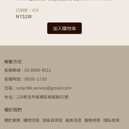
Ti5
已銷售：459
已銷
NT$230
NT
加入購物車
聯繫方式
客服專線：02-8969-9512
客服時間：08:00~17:00
信箱：solarlife.service@gmail.com
地址：220新北市板橋區板城路91號
關於我們
關於索樂
購物流程
退換貨須知
最新消息
服務條款
隱私政策