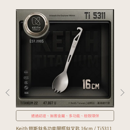
通過認證、無害金屬、多功能、極致環保
Keith 鎧斯鈦多功能開瓶鈦叉匙 16cm / Ti5311
Ke