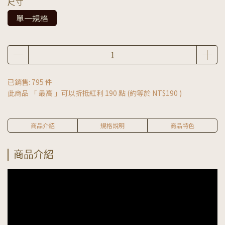
尺寸
單一規格
已銷售: 795 件
此商品 「 最高 」可以折抵紅利
190
點 (約等於
NT$190
)
商品介紹
規格說明
商品特色
商品介紹