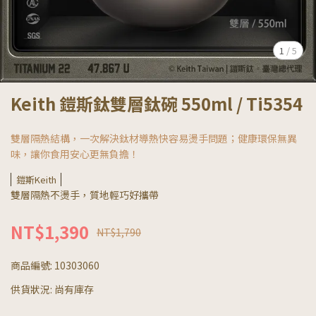
1
/
5
Keith 鎧斯鈦雙層鈦碗 550ml / Ti5354
雙層隔熱結構，一次解決鈦材導熱快容易燙手問題；健康環保無異
味，讓你食用安心更無負擔！
鎧斯Keith
雙層隔熱不燙手，質地輕巧好攜帶
NT$1,390
NT$1,790
商品編號:
10303060
供貨狀況:
尚有庫存