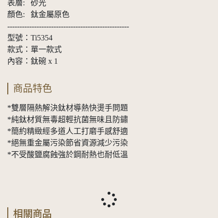
表層: 砂光
顏色: 鈦金屬原色
--------------------------------------------------
型號：Ti5354
款式：單一款式
內容：鈦碗 x 1
商品特色
*雙層隔熱解決鈦材導熱快燙手問題
*純鈦材質無毒超輕抗菌無味且防鏽
*簡約精緻經多道人工打磨手感舒適
*絕無重金屬污染節省資源減少污染
*不受酸鹽腐蝕強於鋼耐熱也耐低溫
相關商品