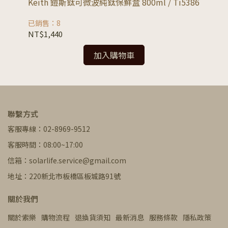
Keith 鎧斯鈦可微波純鈦保鮮盒 800ml / Ti5386
Ke
已銷售：8
已銷
NT$1,440
NT
加入購物車
聯繫方式
客服專線：02-8969-9512
客服時間：08:00~17:00
信箱：solarlife.service@gmail.com
地址：220新北市板橋區板城路91號
關於我們
關於索樂
購物流程
退換貨須知
最新消息
服務條款
隱私政策