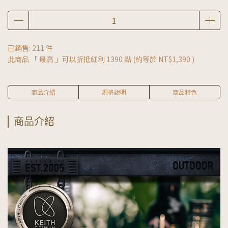
已銷售: 211 件
此商品 「 最高 」可以折抵紅利
1390
點 (約等於
NT$1,390
)
商品介紹
規格說明
商品特色
商品介紹