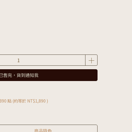
已售完，貨到通知我
890
點 (約等於
NT$1,890
)
商品特色