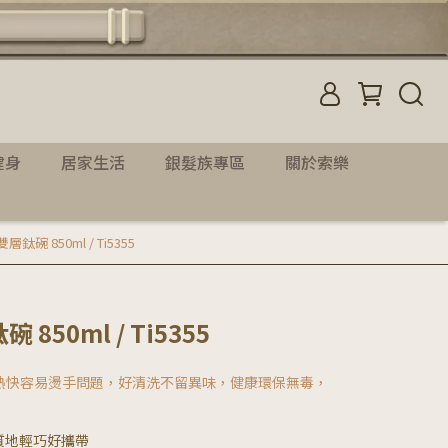
健身
居家生活
銀髮族專區
關於索樂
層鈦碗 850ml / Ti5355
 850ml / Ti5355
熱快容易燙手問題，好清洗不留異味，健康環保無毒，
質地輕巧好攜帶