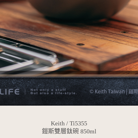
Keith
/ Ti5355
鎧斯雙層鈦碗 850ml