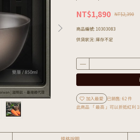
NT$1,890
NT$2,390
商品編號:
10303083
供貨狀況:
庫存不足
加入最愛
已銷售: 62 件
此商品 「 最高 」可以折抵紅利
1
規格說明