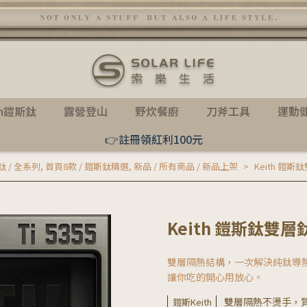
th鎧斯鈦
露營登山
野炊餐廚
刀斧工具
運動
👉註冊領紅利100元
純鈦 / 全系列
,
首頁8款 / 鎧斯鈦精選
,
新品 / 所有商品 / 新品上架
Keith 鎧斯鈦雙
Keith 鎧斯鈦雙層鈦碗
雙層隔熱結構，一次解決純鈦導
讓你吃的開心用放心。
雙層隔熱不燙手，
鎧斯Keith