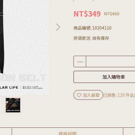
NT$349
NT$450
商品編號:
10204110
供貨狀況:
尚有庫存
加入購物車
加入最愛
已銷售: 120 件
此
規格說明