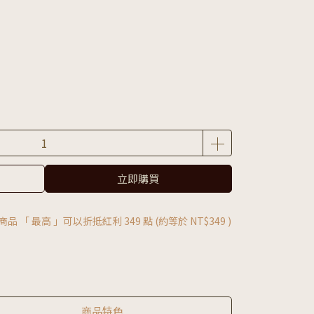
立即購買
商品 「 最高 」可以折抵紅利
349
點 (約等於
NT$349
)
商品特色