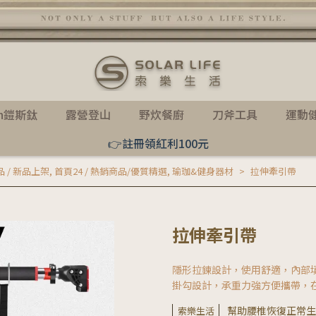
th鎧斯鈦
露營登山
野炊餐廚
刀斧工具
運動
👉註冊領紅利100元
品 / 新品上架
,
首頁24 / 熱銷商品/優質精選
,
瑜珈&健身器材
拉伸牽引帶
拉伸牽引帶
隱形拉鍊設計，使用舒適，內部
掛勾設計，承重力強方便攜帶，
幫助腰椎恢復正常生
索樂生活