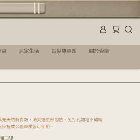
健身
居家生活
銀髮族專區
關於索樂
填充天然蕎麥穀，清爽透氣部悶熱。免打孔加粗不鏽鋼
在家裡或公園單槓皆可使用。
理曲線