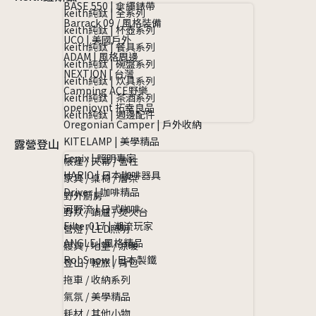
BASE 550 | 傘繩錶帶
keith純鈦 | 全系列
Barrack 09 / 風格裝備
keith純鈦 | 杯壺系列
UCO | 美國戶外
keith純鈦 | 餐具系列
ADAM | 風格周邊
keith純鈦 | 碗盤系列
NEXTION | 台灣
keith純鈦 | 炊具系列
Camping ACE野樂
keith純鈦 | 茶酒系列
openjoynt 拓幸良品
keith純鈦 | 週邊配件
Oregonian Camper | 戶外收納
KITELAMP | 美學精品
露營登山
Fenix | 照明專家
帳篷 / 天幕 / 營柱
HARIO | 日本咖啡器具
家具 / 桌椅 / 層架
Driver | 咖啡精品
野外廚房
河野流 | 日式咖啡
野炊 / 鍋爐 / 焚火台
Filter017 | 潮流玩家
營燈 / LED照明
ANGLE | 風格精品
寢具 / 地墊 / 涼暖
RobSnow | 日本製鐵
登山 / 輕旅 / 背包
拖車 / 收納系列
氣氛 / 美學精品
耗材 / 其他小物