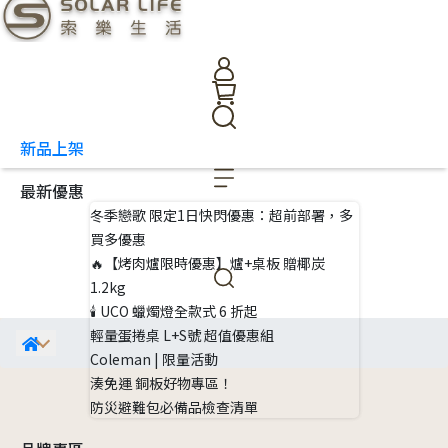
新品上架
最新優惠
冬季戀歌 限定1日快閃優惠：超前部署，多
買多優惠
🔥【烤肉爐限時優惠】爐+桌板 贈椰炭
1.2kg
🕯 UCO 蠟燭燈全款式 6 折起
輕量蛋捲桌 L+S號 超值優惠組
Coleman | 限量活動
湊免運 銅板好物專區！
防災避難包必備品檢查清單