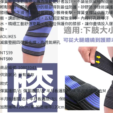
彈簧減震運動護膝，專為運動愛好者設計。不論是挑戰極限還是
輕鬆運動，都能確保你的膝部得到最佳防護。矽膠防滑技術讓護
膝穩定不下滑。環狀減震圈減少髕骨衝擊。彈簧支撐提供壓力緩
衝。調節綁帶穩固固定。五點固定解放束縛。內裡打孔疏導汗
水。精細工藝舒適穿戴。全方位保護你的膝部，讓你盡情投入運
動。
AOLIKES
減震墊圈四彈簧支撐、高透氣網孔
NT$59
NT$80
商品編號:
10803043
供貨狀況:
尚有庫存
款式
彈簧護膝/右
彈簧護膝/左
半月板護膝/右M
半月板護膝/左M
半月板護膝/右L
半月板護膝/左L
保暖護膝2入
加壓繃帶120cm/黑
加壓繃帶120cm/藍