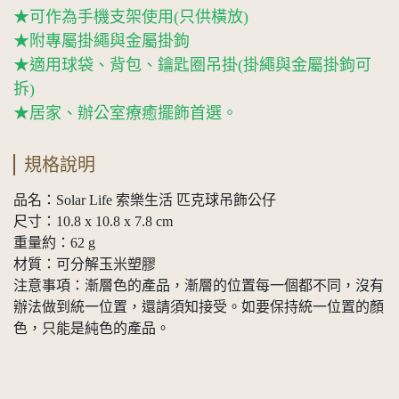
★可作為手機支架使用(只供橫放)
★附專屬掛繩與金屬掛鉤
★適用球袋、背包、鑰匙圈吊掛(掛繩與金屬掛鉤可
拆)
★居家、辦公室療癒擺飾首選。
規格說明
品名：Solar Life 索樂生活 匹克球吊飾公仔
尺寸：10.8 x 10.8 x 7.8 cm
重量約：62 g
材質：可分解玉米塑膠
注意事項：漸層色的產品，漸層的位置每一個都不同，沒有
辦法做到統一位置，還請須知接受。如要保持統一位置的顏
色，只能是純色的產品。