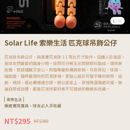
1
/
11
Solar Life 索樂生活 匹克球吊飾公仔
匹克球吊飾公仔，與真實匹克球 1:1 等比尺寸製作，逗趣人形造型，
是球友們最愛的隨身小物。採用可分解玉米塑膠原料製成，環保無
負擔，質感細膩又安心。附贈專屬掛繩與掛鈎，可掛背包、球袋、
鑰匙圈，隨時展現你的匹克球魂。更貼心設計可當手機架使用，追
劇、視訊、看比賽通通方便。辦公室桌上、家裡角落隨處可擺，無
論自用或送禮，都是匹克球愛好者不可錯過的療癒系收藏。
索樂生活
療癒實用兼具，球友必入手收藏
NT$295
NT$380