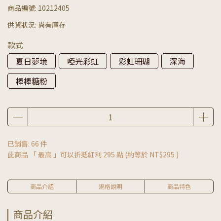
商品編號:
10212405
供貨狀況:
尚有庫存
款式
夏日夢境
啞光彩虹
彩虹珊瑚
深海
棒棒糖粉
已銷售: 66 件
此商品 「 最高 」可以折抵紅利
295
點 (約等於
NT$295
)
商品介紹
規格說明
商品特色
商品介紹