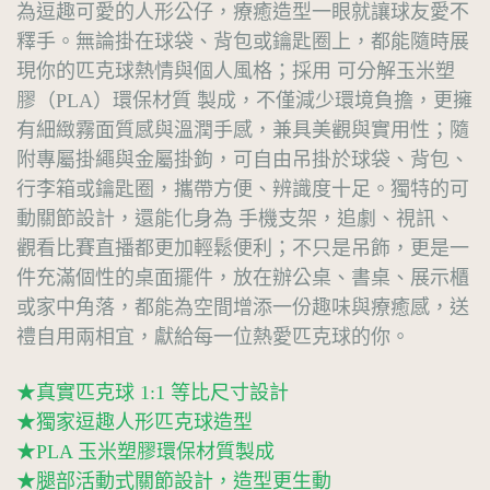
為逗趣可愛的人形公仔，療癒造型一眼就讓球友愛不
釋手。無論掛在球袋、背包或鑰匙圈上，都能隨時展
現你的匹克球熱情與個人風格；採用 可分解玉米塑
膠（PLA）環保材質 製成，不僅減少環境負擔，更擁
有細緻霧面質感與溫潤手感，兼具美觀與實用性；隨
附專屬掛繩與金屬掛鉤，可自由吊掛於球袋、背包、
行李箱或鑰匙圈，攜帶方便、辨識度十足。獨特的可
動關節設計，還能化身為 手機支架，追劇、視訊、
觀看比賽直播都更加輕鬆便利；不只是吊飾，更是一
件充滿個性的桌面擺件，放在辦公桌、書桌、展示櫃
或家中角落，都能為空間增添一份趣味與療癒感，送
禮自用兩相宜，獻給每一位熱愛匹克球的你。
★真實匹克球 1:1 等比尺寸設計
★獨家逗趣人形匹克球造型
★PLA 玉米塑膠環保材質製成
★腿部活動式關節設計，造型更生動