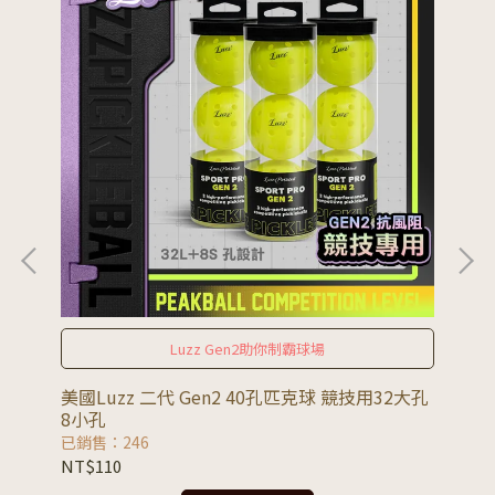
Luzz Gen2助你制霸球場
美國Luzz 二代 Gen2 40孔匹克球 競技用32大孔
美國
8小孔
球
已銷售：246
已銷
NT$110
NT