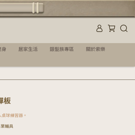
健身
居家生活
銀髮族專區
關於索樂
彈板
人桌球練習器。
專業輔具