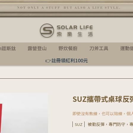
th鎧斯鈦
露營登山
野炊餐廚
刀斧工具
運動
👉註冊領紅利100元
SUZ攜帶式桌球反
即使沒有教練，也可以陪練，個
被動反彈，專門防守，
SUZ