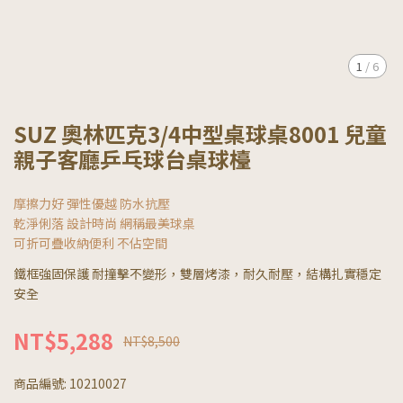
1
/
6
SUZ 奧林匹克3/4中型桌球桌8001 兒童
親子客廳乒乓球台桌球檯
摩擦力好 彈性優越 防水抗壓
乾淨俐落 設計時尚 網稱最美球桌
可折可疊收納便利 不佔空間
鐵框強固保護 耐撞擊不變形，雙層烤漆，耐久耐壓，結構扎實穩定
安全
NT$5,288
NT$8,500
商品編號:
10210027