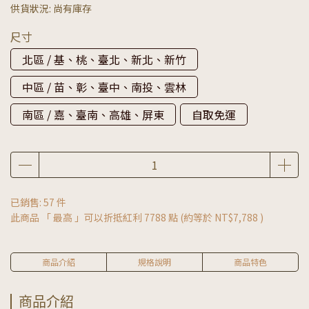
供貨狀況:
尚有庫存
尺寸
北區 / 基、桃、臺北、新北、新竹
中區 / 苗、彰、臺中、南投、雲林
南區 / 嘉、臺南、高雄、屏東
自取免運
已銷售: 57 件
此商品 「 最高 」可以折抵紅利
7788
點 (約等於
NT$7,788
)
商品介紹
規格說明
商品特色
商品介紹