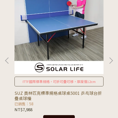
ITTF國際標準規格，可折可疊可移，厚度僅12cm
SUZ 奧林匹克標準規格桌球桌5001 乒乓球台折
運
疊桌球檯
已銷售：58
已銷
NT$7,988
NT