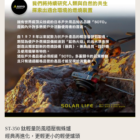
ST-350 鈦輕量防風穩壓蜘蛛爐
經典再進化，更輕更小的輕便爐頭