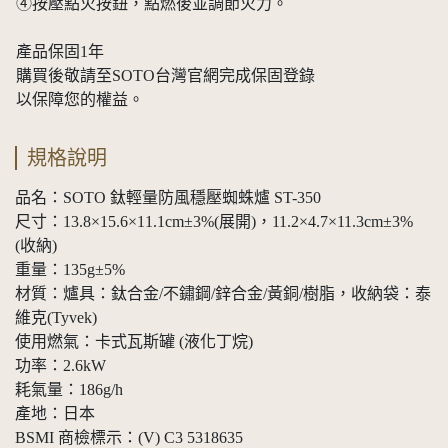
④按壓點火按鈕，點燃後並調節火力。
產品保固1年
購買後敬請至SOTO台灣官網完成保固登錄
以保障您的權益。
規格說明
品名：SOTO 鈦輕量防風穩壓蜘蛛爐 ST-350
尺寸：13.8×15.6×11.1cm±3%(展開)，11.2×4.7×11.3cm±3%
(收納)
重量：135g±5%
材質：爐具：鈦合金/不鏽鋼/鋅合金/黃銅/樹脂，收納袋：泰
維克(Tyvek)
使用燃氣：卡式瓦斯罐 (液化丁烷)
功率：2.6kW
耗氣量：186g/h
產地：日本
BSMI 商檢標示：(V) C3 5318635