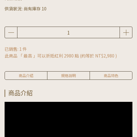
供貨狀況:
尚有庫存 10
已銷售: 1 件
此商品 「 最高 」可以折抵紅利
2980
點 (約等於
NT$2,980
)
商品介紹
規格說明
商品特色
商品介紹