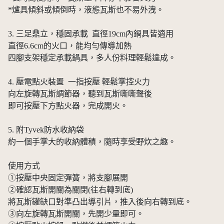
*爐具傾斜或傾倒時，液態瓦斯也不易外洩。
3. 三足鼎立，穩固承載 直徑19cm內鍋具皆適用
直徑6.6cm的火口，能均勻傳導加熱
四腳支架穩定承載鍋具，多人份料理輕鬆達成。
4. 壓電點火裝置 一指按壓 輕鬆掌控火力
向左旋轉瓦斯調節器，聽到瓦斯嘶嘶聲後
即可按壓下方點火器，完成開火。
5. 附Tyvek防水收納袋
約一個手掌大的收納體積，隨時享受野炊之趣。
使用方式
①按壓中央固定彈簧，將支腳展開
②確認瓦斯開關為關閉(往右轉到底)
將瓦斯罐缺口對準凸出導引片，推入後向右轉到底。
③向左旋轉瓦斯開關，先開少量即可。