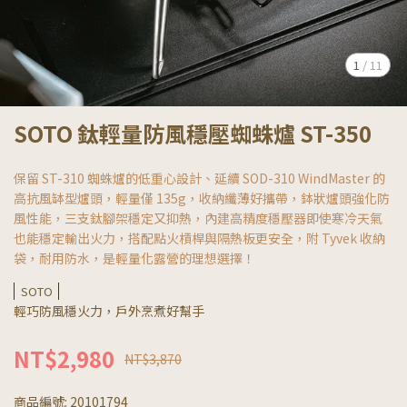
1
/
11
SOTO 鈦輕量防風穩壓蜘蛛爐 ST-350
保留 ST-310 蜘蛛爐的低重心設計、延續 SOD-310 WindMaster 的
高抗風缽型爐頭，輕量僅 135g，收納纖薄好攜帶，鉢狀爐頭強化防
風性能，三支鈦腳架穩定又抑熱，內建高精度穩壓器即使寒冷天氣
也能穩定輸出火力，搭配點火槓桿與隔熱板更安全，附 Tyvek 收納
袋，耐用防水，是輕量化露營的理想選擇！
SOTO
輕巧防風穩火力，戶外烹煮好幫手
NT$2,980
NT$3,870
商品編號:
20101794