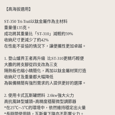
【高海拔適用】
ST-350 Tri-Trail以鈦金屬作為主材料
重量僅135克。
成功將其重量比「ST-310」減輕約59%
收納尺寸更減少了約42%
在性能不妥協的情況下，讓便攜性更加卓越。
1. 登山爐界王者再升級 比ST-310更精巧輕便
大膽的將支腳從四支改為三支
隔熱板也縮小精簡化，再加以鈦金屬材質打造
收納尺寸及重量都大幅降低
為裝備精簡有強烈需求的人提供更好的選擇。
2. ​使用卡式瓦斯罐燃料 2.6kw強大火力
高抗風缽型爐頭×高精度穩壓微型調節器
*在25℃~-5℃的環境中，依然維持穩定出火量
*長時間使用時，瓦斯量下降亦不影響火力。