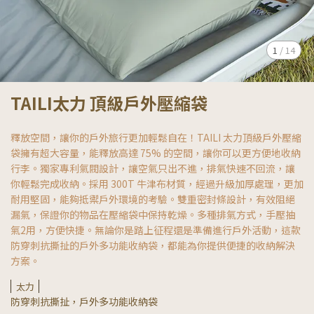
1
/
14
TAILI太力 頂級戶外壓縮袋
釋放空間，讓你的戶外旅行更加輕鬆自在！TAILI 太力頂級戶外壓縮
袋擁有超大容量，能釋放高達 75% 的空間，讓你可以更方便地收納
行李。獨家專利氣閥設計，讓空氣只出不進，排氣快速不回流，讓
你輕鬆完成收納。採用 300T 牛津布材質，經過升級加厚處理，更加
耐用堅固，能夠抵禦戶外環境的考驗。雙重密封條設計，有效阻絕
漏氣，保證你的物品在壓縮袋中保持乾燥。多種排氣方式，手壓抽
氣2用，方便快捷。無論你是踏上征程還是準備進行戶外活動，這款
防穿刺抗撕扯的戶外多功能收納袋，都能為你提供便捷的收納解決
方案。
太力
防穿刺抗撕扯，戶外多功能收納袋