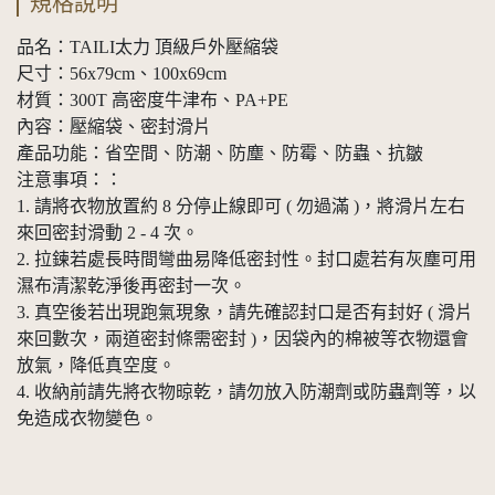
規格說明
品名：TAILI太力 頂級戶外壓縮袋
尺寸：56x79cm、100x69cm
材質：300T 高密度牛津布、PA+PE
內容：壓縮袋、密封滑片
產品功能：省空間、防潮、防塵、防霉、防蟲、抗皺
注意事項：：
1. 請將衣物放置約 8 分停止線即可 ( 勿過滿 )，將滑片左右
來回密封滑動 2 - 4 次。
2. 拉鍊若處長時間彎曲易降低密封性。封口處若有灰塵可用
濕布清潔乾淨後再密封一次。
3. 真空後若出現跑氣現象，請先確認封口是否有封好 ( 滑片
來回數次，兩道密封條需密封 )，因袋內的棉被等衣物還會
放氣，降低真空度。
4. 收納前請先將衣物晾乾，請勿放入防潮劑或防蟲劑等，以
免造成衣物變色。