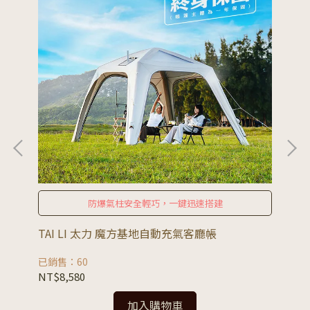
防爆氣柱安全輕巧，一鍵迅速搭建
電泵
TAI LI 太力 魔方基地自動充氣客廳帳
TA
已銷售：60
已銷
NT$8,580
NT
加入購物車