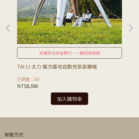
防爆氣柱安全輕巧，一鍵迅速搭建
電泵
TAI LI 太力 魔方基地自動充氣客廳帳
TA
已銷售：60
已銷
NT$8,580
NT
加入購物車
聯繫方式