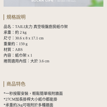
規格說明
品名：TAILI太力 真空吸盤廚房紙巾架
承重：約 2 kg
尺寸：30.6 x 8 x 17.1 cm
重量約：159 g
材質：ABS
內容：紙巾架 x 1
捲筒適用內徑：大於 3.6 cm
商品特色
*一秒按壓安裝，輕鬆簡單吸附牆面
*27CM加長掛桿大小紙巾都能掛
*承重約2kg可吸附於多種牆面