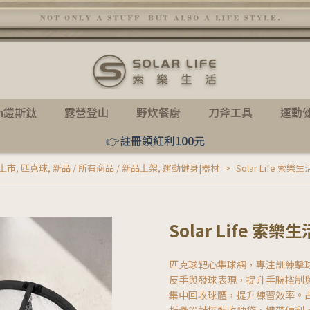
th鎧斯鈦
露營登山
野炊餐廚
刀斧工具
運動
👉註冊領紅利100元
品上市
,
匹克球
,
新品 / 所有商品 / 新品上架
,
運動健身|器材
Solar Life 
Solar Life 
匹克球靶心集球網，專注訓練擊
反手與發球表現，提升手腕控制
集中回收球體，提升練習效率。