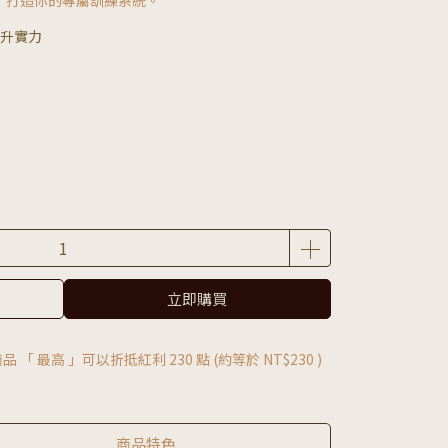
，打造你的專屬訓練系統。
升實力
立即購買
品 「 最高 」可以折抵紅利
230
點 (約等於
NT$230
)
商品特色