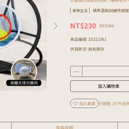
折疊設計搭配收納袋，攜帶便利
精準落點訓練快速提
索樂生活
NT$230
NT$300
商品編號:
10212361
供貨狀況:
尚有庫存
加入購物車
加入最愛
已銷售: 28 件
此商
規格說明