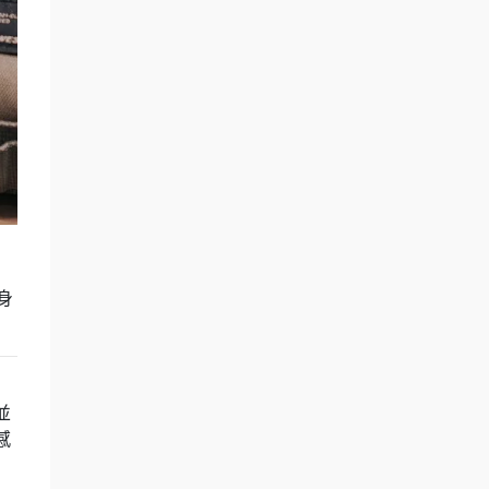
身
並
感