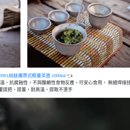
Ti3901純鈦攜帶式輕量茶壺 1000ml
👈
溫、抗腐蝕性，不與酸鹼性食物反應，可安心食用， 無縫焊接
覆提把、提蓋，耐高溫，提取不燙手