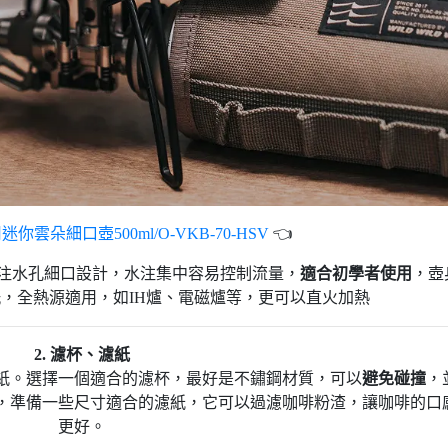
迷你雲朵細口壺500ml/O-VKB-70-HSV
👈
，注水孔細口設計，水注集中容易控制流量，
適合初學者使用
，壺
，全熱源適用，如IH爐、電磁爐等，更可以直火加熱
2. 濾杯、濾紙
紙。選擇一個適合的濾杯，最好是不鏽鋼材質，可以
避免碰撞
，
，準備一些尺寸適合的濾紙，它可以過濾咖啡粉渣，讓咖啡的口
更好。