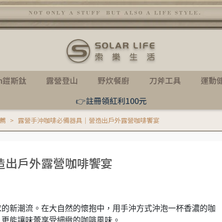
th鎧斯鈦
露營登山
野炊餐廚
刀斧工具
運動
👉註冊領紅利100元
推薦
露營手沖咖啡必備器具｜營造出戶外露營咖啡饗宴
造出戶外露營咖啡饗宴
求的新潮流。在大自然的懷抱中，用手沖方式沖泡一杯香濃的咖
，更能讓味蕾享受細緻的咖啡風味。