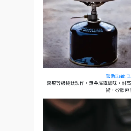
鎧斯Keith 
醫療等級純鈦製作，無金屬鐵鏽味，耐高
術，矽膠包