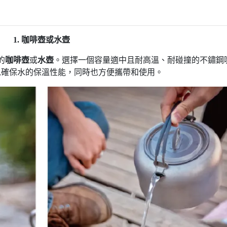
1. 咖啡壺或水壺
的
咖啡壺
或
水壺
。選擇一個容量適中且耐高溫、耐碰撞的不鏽鋼
以確保水的保溫性能，同時也方便攜帶和使用。