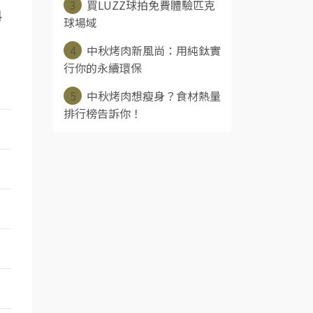
3
買LUZZ球拍免費體驗匹克
料
球場域
4
中秋烤肉新風尚：用純鈦實
行你的永續環保
5
中秋烤肉想瘦身？食材熱量
排行榜告訴你！