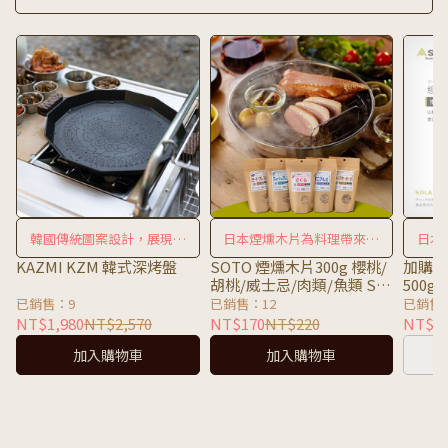
韓國傳統圖案設計，展現獨
日本煙燻木片為料理帶來更
日本
特文化
多變化
KAZMI KZM 韓式深烤盤
SOTO 煙燻木片300g 櫻桃/
加購 
胡桃/威士忌/肉類/魚類 ST-
500g
1391C/ST-1392C/ST-
已銷售：9
已銷售：12
已銷售
1393C/ST-1394C/ST-
NT$1,980
NT$2,570
NT$170
NT$220
NT$1
1395C
加入購物車
加入購物車