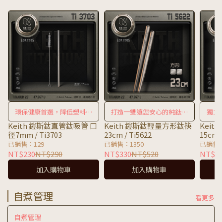
環保健康首選，降低塑料吸
打造一雙讓您安心的純鈦好
獨立
管汙染
筷
蝕性
Keith 鎧斯鈦直管鈦吸管 口
Keith 鎧斯鈦輕量方形鈦筷
Kei
徑7mm / Ti3703
23cm / Ti5622
15cm /
已銷售：129
已銷售：1350
已銷售：
NT$230
NT$290
NT$330
NT$520
NT$1
加入購物車
加入購物車
自煮管理
看更多
自煮管理