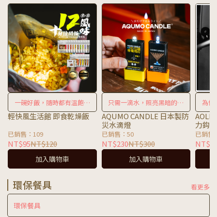
一碗好飯，隨時都有溫飽守
只需一滴水，照亮黑暗的每
為健
護
個角落
輕快風生活館 即食乾燥飯
AQUMO CANDLE 日本製防
AOL
災水滴燈
力鈎
已銷售：109
已銷售：50
已銷售
NT$95
NT$120
NT$230
NT$300
NT$3
加入購物車
加入購物車
環保餐具
看更多
環保餐具