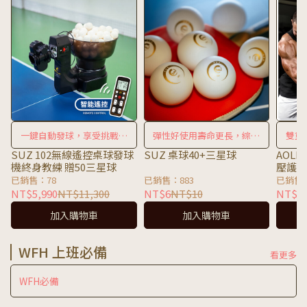
一鍵自動發球，享受挑戰的
彈性好使用壽命更長，綜合
雙重
樂趣
性能佳
SUZ 102無線遙控桌球發球
SUZ 桌球40+三星球
AOL
機終身教練 贈50三星球
壓護
已銷售：78
已銷售：883
已銷售：
NT$5,990
NT$11,300
NT$6
NT$10
NT$4
加入購物車
加入購物車
WFH 上班必備
看更多
WFH必備